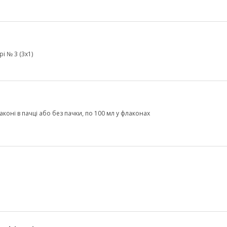
і № 3 (3х1)
коні в пачці або без пачки, по 100 мл у флаконах