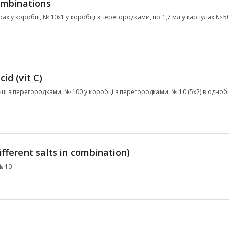
ombinations
ерах у коробці, № 10х1 у коробці з перегородками, по 1,7 мл у карпулах № 50
cid (vit C)
ачці з перегородками; № 100 у коробці з перегородками, № 10 (5х2) в одноб
fferent salts in combination)
№ 10