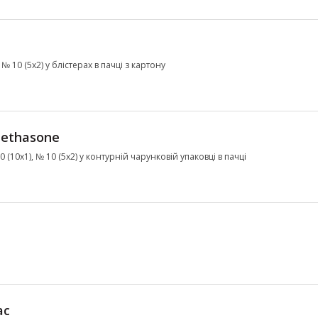
 № 10 (5х2) у блістерах в пачці з картону
ethasone
10 (10х1), № 10 (5х2) у контурній чарунковій упаковці в пачці
ac