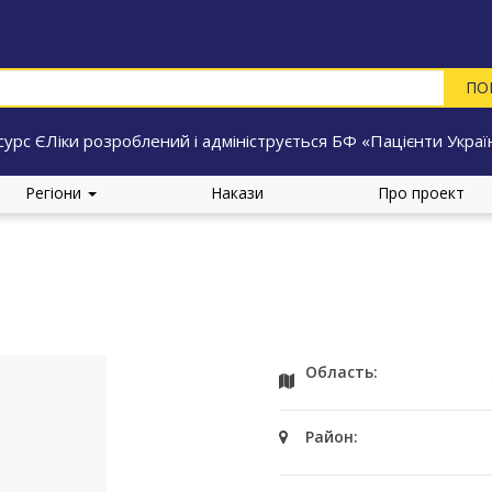
сурс ЄЛіки розроблений і адмініструється БФ «Пацієнти Украї
Регіони
Накази
Про проект
Область:
Район: