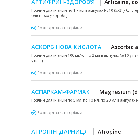
АРТИФРИН-ЗДОРОВ'Я
Articaine, c
Розчин для ін'єкцій по 1,7 мл в ампулах № 10 (5х2) у бліст
блістерах у коробці
Розподіл за категоріями
АСКОРБІНОВА КИСЛОТА
Ascorbic a
Розчин для ін'єкцій 100 мг/мл по 2 мл в ампулах № 10 у п
у пачці
Розподіл за категоріями
АСПАРКАМ-ФАРМАК
Magnesium (di
Розчин для ін'єкцій по 5 мл, по 10 мл, по 20 мл в ампулах 
Розподіл за категоріями
АТРОПІН-ДАРНИЦЯ
Atropine