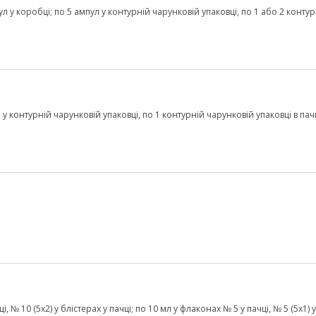
пул у коробці; по 5 ампул у контурній чарунковій упаковці, по 1 або 2 конту
л у контурній чарунковій упаковці, по 1 контурній чарунковій упаковці в пачц
, № 10 (5х2) у блістерах у пачці; по 10 мл у флаконах № 5 у пачці, № 5 (5х1) у