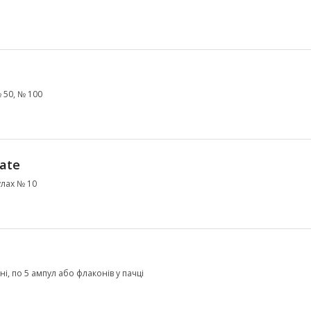
№ 50, № 100
ate
улах № 10
ні, по 5 ампул або флаконів у пачці