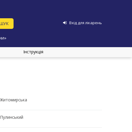
Вхід для лікарень
ни»
Інструкція
Житомирська
Пулинський