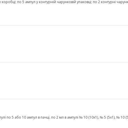
 у коробці; по 5 ампул у контурній чарунковій упаковці; по 2 контурні чарун
і по 5 або 10 ампул в пачці, по 2 мл в ампулі № 10 (10х1), № 5 (5х1), № 10 (5