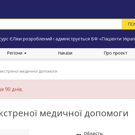
сурс ЄЛіки розроблений і адмініструється БФ «Пацієнти Украї
Регіони
Накази
Про проект
екстреної медичної допомоги
е 90 днів.
кстреної медичної допомоги
Область: