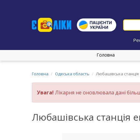
Ре
Головна
Головна
Одеська область
Любашiвська станція 
Увага!
Лікарня не оновлювала дані більш
Любашiвська станція е