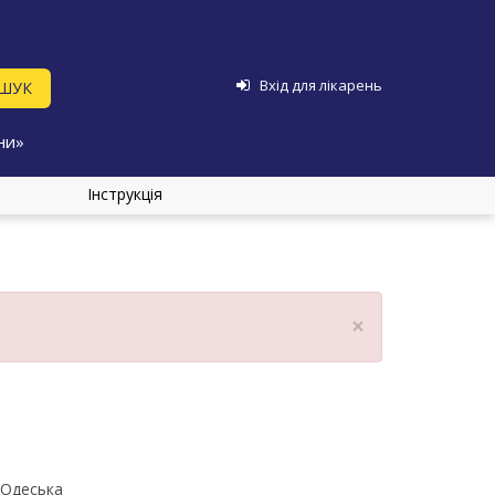
Вхід для лікарень
ни»
Інструкція
×
Одеська