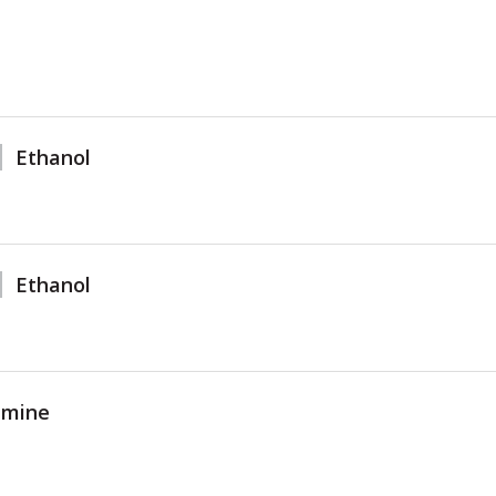
Ethanol
Ethanol
amine