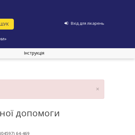
Вхід для лікарень
ни»
Інструкція
×
рної допомоги
(04597) 64-469