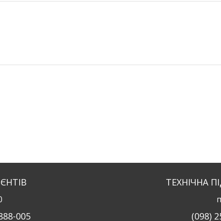
ІЄНТІВ
ТЕХНІЧНА П
0
п
-888-005
(098) 2