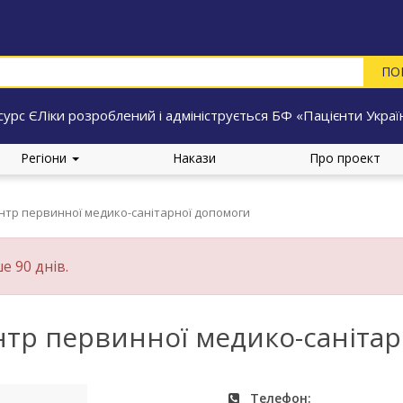
сурс ЄЛіки розроблений і адмініструється БФ «Пацієнти Украї
Регіони
Накази
Про проект
ентр первинної медико-санітарної допомоги
е 90 днів.
нтр первинної медико-саніта
Телефон: