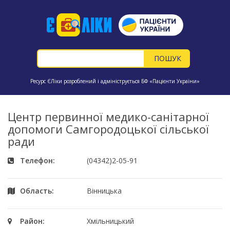
Ресурс ЄЛіки розроблений і адмініструється БФ «Пацієнти України»
Центр первинної медико-санітарної
допомоги Самгородоцької сільської
ради
Телефон:
(04342)2-05-91
Область:
Вінницька
Район:
Хмільницький