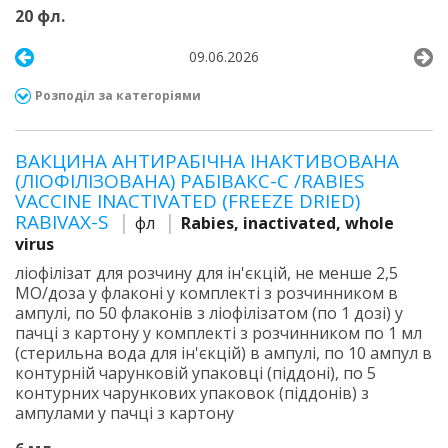
20 фл.
09.06.2026
Розподіл за категоріями
ВАКЦИНА АНТИРАБІЧНА ІНАКТИВОВАНА
(ЛІОФІЛІЗОВАНА) РАБІВАКС-С /RABIES
VACCINE INACTIVATED (FREEZE DRIED)
RABIVAX-S
фл
Rabies, inactivated, whole
virus
ліофілізат для розчину для ін'єкцій, не менше 2,5
МО/доза у флаконі у комплекті з розчинником в
ампулі, по 50 флаконів з ліофілізатом (по 1 дозі) у
пачці з картону у комплекті з розчинником по 1 мл
(стерильна вода для ін'єкцій) в ампулі, по 10 ампул в
контурній чарунковій упаковці (піддоні), по 5
контурних чарункових упаковок (піддонів) з
ампулами у пачці з картону