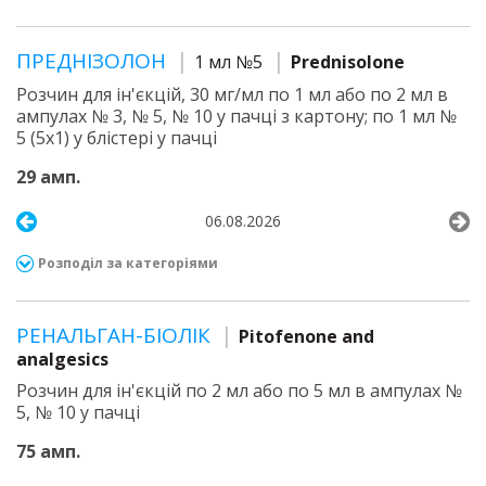
ПРЕДНІЗОЛОН
1 мл №5
Prednisolone
Розчин для ін'єкцій, 30 мг/мл по 1 мл або по 2 мл в
ампулах № 3, № 5, № 10 у пачці з картону; по 1 мл №
5 (5х1) у блістері у пачці
29 амп.
06.08.2026
Розподіл за категоріями
РЕНАЛЬГАН-БІОЛІК
Pitofenone and
analgesics
Розчин для ін'єкцій по 2 мл або по 5 мл в ампулах №
5, № 10 у пачці
75 амп.