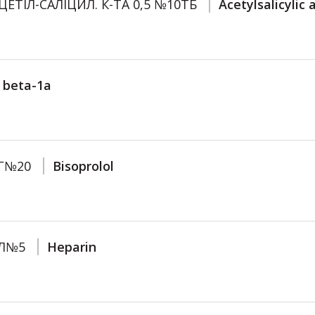
ЦЕТІЛ-САЛІЦИЛ. К-ТА 0,5 №10ТБ
Acetylsalicylic 
 beta-1a
Г№20
Bisoprolol
МЛ№5
Heparin