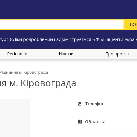
сурс ЄЛіки розроблений і адмініструється БФ «Пацієнти Украї
Регіони
Накази
Про проект
б'єднання м. Кіровограда
я м. Кіровограда
Телефон:
Область: