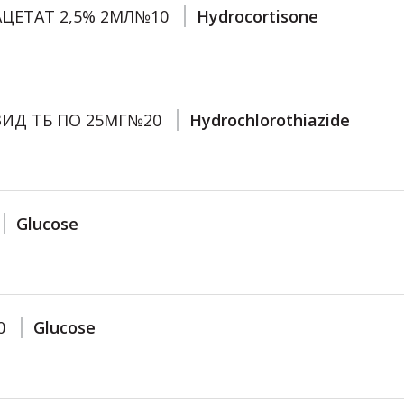
АЦЕТАТ 2,5% 2МЛ№10
Hydrocortisone
ЗИД ТБ ПО 25МГ№20
Hydrochlorothiazide
Glucose
0
Glucose