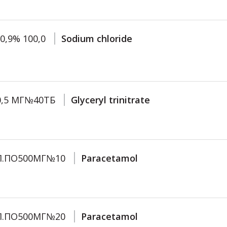
,9% 100,0
Sodium chloride
0,5 МГ№40ТБ
Glyceryl trinitrate
П.ПО500МГ№10
Paracetamol
П.ПО500МГ№20
Paracetamol