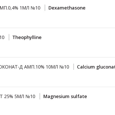
МП.0,4% 1МЛ №10
Dexamethasone
10
Theophylline
ЮКОНАТ-Д АМП.10% 10МЛ №10
Calcium glucona
Т 25% 5МЛ №10
Magnesium sulfate