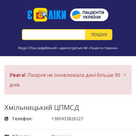
Ресурс ЄЛіки розроблений і адмініструється БФ «Пацієнти України»
×
Увага!
Лікарня не оновлювала дані більше 90
днів.
Хмільницький ЦПМСД
Телефон:
+380433826227