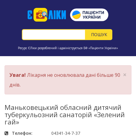
Ресурс ЄЛіки розроблений і адмініструється БФ «Пацієнти України»
×
Увага!
Лікарня не оновлювала дані більше 90
днів.
Маньковецький обласний дитячий
туберкульозний санаторій «Зелений
гай»
Телефон:
04341-34-7-37