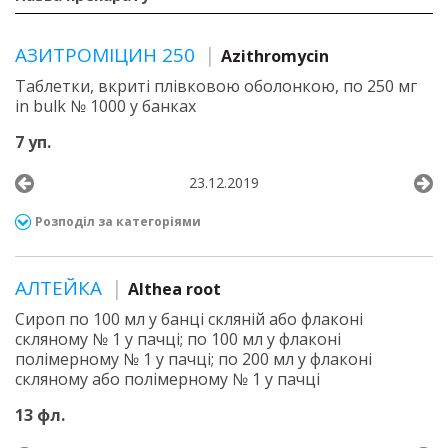
АЗИТРОМІЦИН 250
Azithromycin
Таблетки, вкриті плівковою оболонкою, по 250 мг
in bulk № 1000 у банках
7 уп.
23.12.2019
Розподіл за категоріями
АЛТЕЙКА
Althea root
Сироп по 100 мл у банці скляній або флаконі
скляному № 1 у пачці; по 100 мл у флаконі
полімерному № 1 у пачці; по 200 мл у флаконі
скляному або полімерному № 1 у пачці
13 фл.