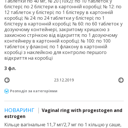
Таблетки по 40 мг, № 20 (10х2): по 10 таблеток у
блістері; по 2 блістери в картонній коробці; № 12: по
12 таблеток у блістері; по 1 блістеру в картонній
коробці; № 24: по 24 таблетки у блістері; по 1
блістеру в картонній коробці; № 60: по 60 таблеток у
дозуючому контейнері, закритому кришкою з
захисною стрічкою від відкриття; по 1 дозуючому
контейнеру в картонній коробці; № 100: по 100
таблеток у флаконі; по 1 флакону в картонній
коробці з наклейкою для контролю першого
відкриття на коробці
3 фл.
23.12.2019
Розподіл за категоріями
НОВАРИНГ
Vaginal ring with progestogen and
estrogen
Кільце вагінальне 11,7 мг/2,7 мг по 1 кільцю у саше,