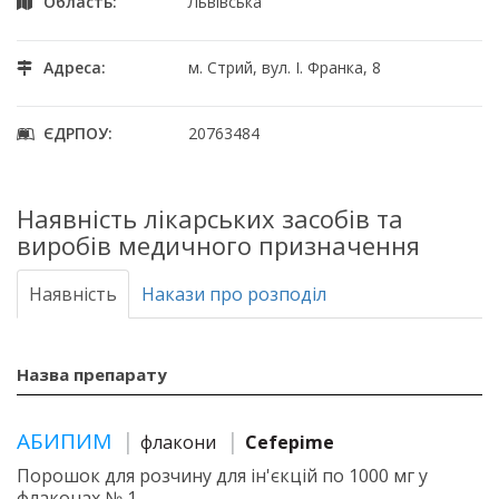
Область:
Львівська
Адреса:
м. Стрий, вул. І. Франка, 8
ЄДРПОУ:
20763484
Наявність лікарських засобів та
виробів медичного призначення
Наявність
Накази про розподіл
Назва препарату
АБИПИМ
флакони
Cefepime
Порошок для розчину для ін'єкцій по 1000 мг у
флаконах № 1