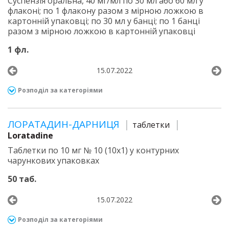
Суспензія оральна, 40 мг/мл по 30 мл або 60 мл у
флаконі; по 1 флакону разом з мірною ложкою в
картонній упаковці; по 30 мл у банці; по 1 банці
разом з мірною ложкою в картонній упаковці
1 фл.
15.07.2022
Розподіл за категоріями
ЛОРАТАДИН-ДАРНИЦЯ
таблетки
Loratadine
Таблетки по 10 мг № 10 (10х1) у контурних
чарункових упаковках
50 таб.
15.07.2022
Розподіл за категоріями