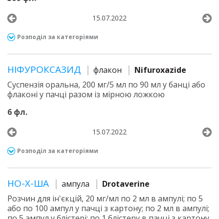
15.07.2022
Розподіл за категоріями
НІФУРОКСАЗИД
флакон
Nifuroxazide
Суспензія оральна, 200 мг/5 мл по 90 мл у банці або
флаконі у пачці разом із мірною ложкою
6 фл.
15.07.2022
Розподіл за категоріями
НО-Х-ША
ампула
Drotaverine
Розчин для ін'єкцій, 20 мг/мл по 2 мл в ампулі; по 5
або по 100 ампул у пачці з картону; по 2 мл в ампулі;
по 5 ампул у блістері; по 1 блістеру в пачці з картону