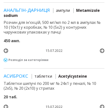
АНАЛЬГІН-ДАРНИЦЯ
ампули
Metamizole
sodium
Розчин для ін'єкцій, 500 мг/мл по 2 мл в ампулах №
10 (10х1) у коробках, № 10 (5х2) у контурних
чарункових упаковках у пачці
450 амп.
15.07.2022
Розподіл за категоріями
АСИБРОКС
таблетки
Acetylcysteine
Таблетки шипучі по 200 мг № 24х1 у пеналі, № 10
(2х5), № 20 (2х10) у стрипах
20 таб.
15.07.2022