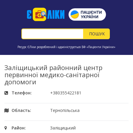
Ресурс ЄЛіки розроблений і адмініструється БФ «Пацієнти України»
Заліщицький районний центр
первинної медико-санітарної
допомоги
Телефон:
+380355422181
Область:
Тернопільська
Район:
Заліщицький