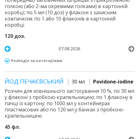
попередньо заповнених шприцах з прикріпленою
голкою (або 2-ма окремими голками) в картонній
коробці; по 5 мл (10 доз) у флаконі з захисним
ковпачком; по 1 або 10 флаконів в картонній
коробці
120 доз.
07.08.2026
Розподіл за категоріями
ЙОД ПЕЧАЄВСЬКИЙ
30 мл
Povidone-iodine
Розчин для зовнішнього застосування 10 %, по 30 мл
у флаконі з пробкою-крапельницею; по 1 флакону в
пачці із картону; по 1000 мл у контейнерах
пластмасових або по 120 мл у банках з пробкою-
крапельницею
45 фл.