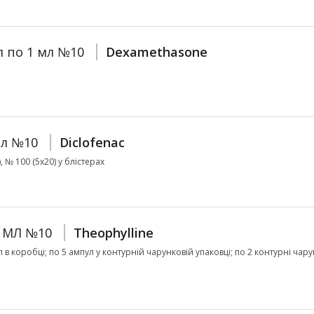
л по 1 мл №10
Dexamethasone
мл №10
Diclofenac
, № 100 (5х20) у блістерах
5 МЛ №10
Theophylline
ул в коробці; по 5 ампул у контурній чарунковій упаковці; по 2 контурні чар