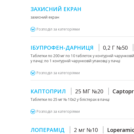
ЗАХИСНИЙ ЕКРАН
захисний екран
Розподіл за категоріями
ІБУПРОФЕН-ДАРНИЦЯ
0,2 Г №50
Таблетки по 200 мг по 10 таблеток у контурній чарунковій
у пачці; по 1 контурній чарунковій упаковці у пачці
Розподіл за категоріями
КАПТОПРИЛ
25 МГ №20
Captopri
Таблетки по 25 мг № 10х2 у блістерах в пачці
Розподіл за категоріями
ЛОПЕРАМІД
2 мг №10
Loperami