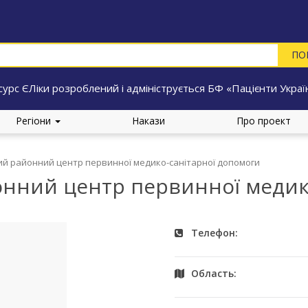
сурс ЄЛіки розроблений і адмініструється БФ «Пацієнти Украї
Регіони
Накази
Про проект
й районний центр первинної медико-санітарної допомоги
нний центр первинної медик
Телефон:
Область: