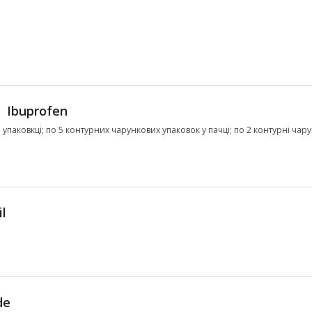
Ibuprofen
 упаковкці; по 5 контурних чарункових упаковок у пачці; по 2 контурні чар
l
de