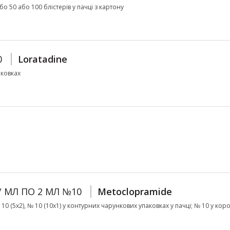
або 50 або 100 блістерів у пачці з картону
0
Loratadine
аковках
/ МЛ ПО 2 МЛ №10
Metoclopramide
№ 10 (5х2), № 10 (10х1) у контурних чарункових упаковках у пачці; № 10 у кор