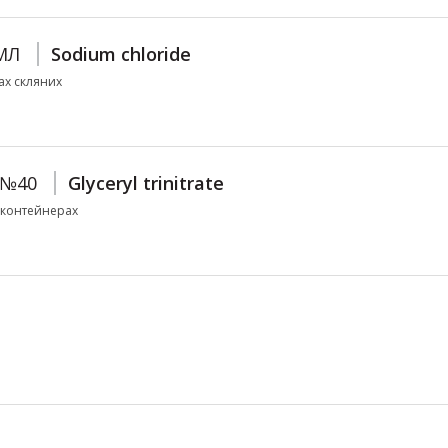
МЛ
Sodium chloride
ках скляних
 №40
Glyceryl trinitrate
о контейнерах