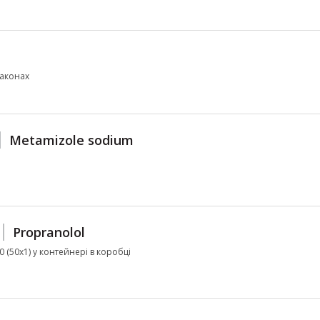
лаконах
Metamizole sodium
Propranolol
50 (50х1) у контейнері в коробці