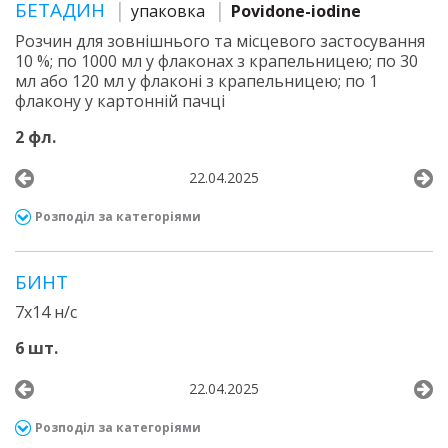
БЕТАДИН
упаковка
Povidone-iodine
Розчин для зовнішнього та місцевого застосування
10 %; по 1000 мл у флаконах з крапельницею; по 30
мл або 120 мл у флаконі з крапельницею; по 1
флакону у картонній пачці
2 фл.
22.04.2025
Розподіл за категоріями
БИНТ
7х14 н/с
6 шт.
22.04.2025
Розподіл за категоріями