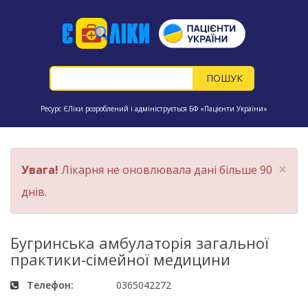
Ресурс ЄЛіки розроблений і адмініструється БФ «Пацієнти України»
×
Увага!
Лікарня не оновлювала дані більше 90
днів.
Бугринська амбулаторія загальної
практики-сімейної медицини
Телефон:
0365042272