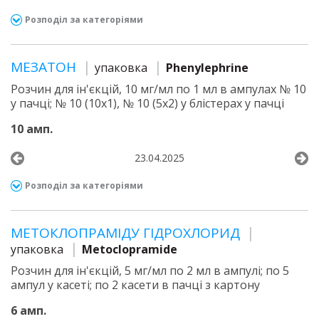
Розподіл за категоріями
МЕЗАТОН
упаковка
Phenylephrine
Розчин для ін'єкцій, 10 мг/мл по 1 мл в ампулах № 10
у пачці; № 10 (10х1), № 10 (5х2) у блістерах у пачці
10 амп.
23.04.2025
Розподіл за категоріями
МЕТОКЛОПРАМІДУ ГІДРОХЛОРИД
упаковка
Metoclopramide
Розчин для ін'єкцій, 5 мг/мл по 2 мл в ампулі; по 5
ампул у касеті; по 2 касети в пачці з картону
6 амп.