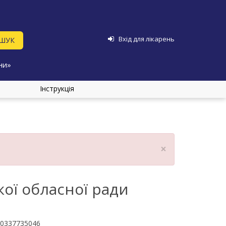
Вхід для лікарень
ни»
Інструкція
×
ої обласної ради
0337735046