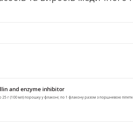
llin and enzyme inhibitor
по 25 г (100 мл) порошку у флаконі; по 1 флакону разом з поршневою піпет