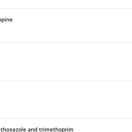
opine
thoxazole and trimethoprim