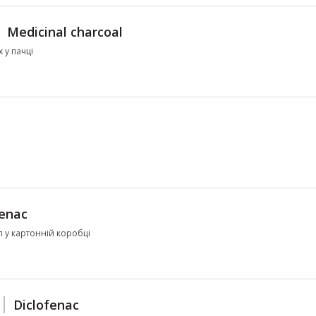
Medicinal charcoal
х у пачці
fenac
ул у картонній коробці
Diclofenac