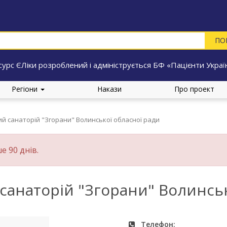
сурс ЄЛіки розроблений і адмініструється БФ «Пацієнти Украї
Регіони
Накази
Про проект
й санаторій "Згорани" Волинської обласної ради
е 90 днів.
анаторій "Згорани" Волинськ
Телефон: