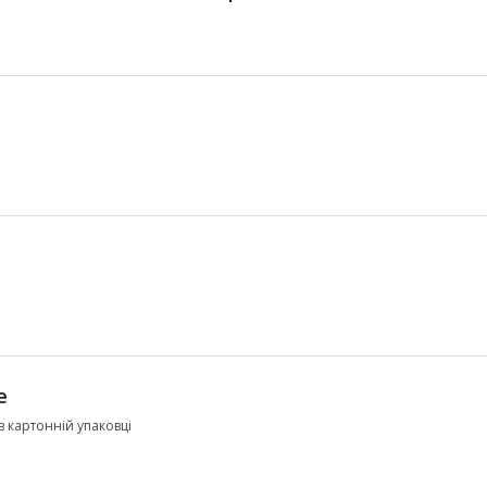
e
 в картонній упаковці