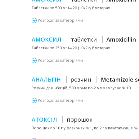
Таблетки по 500 мг № 20 (10х2) у блістерах
Розподіл за категоріями
АМОКСИЛ
таблетки
Amoxicillin
Таблетки по 250 мг № 20 (10х2) у блістерах
Розподіл за категоріями
АНАЛЬГІН
розчин
Metamizole s
Розчин для ін'єкцій, 500 мг/мл по 2 мл в ампулах № 10
Розподіл за категоріями
АТОКСІЛ
порошок
Порошок по 10 г у флаконах № 1, по 2 г у пакетах-саше № 