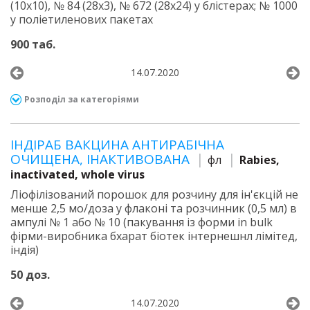
(10х10), № 84 (28х3), № 672 (28х24) у блістерах; № 1000
у поліетиленових пакетах
900 таб.
14.07.2020
Розподіл за категоріями
ІНДІРАБ ВАКЦИНА АНТИРАБІЧНА
ОЧИЩЕНА, ІНАКТИВОВАНА
фл
Rabies,
inactivated, whole virus
Ліофілізований порошок для розчину для ін'єкцій не
менше 2,5 мо/доза у флаконі та розчинник (0,5 мл) в
ампулі № 1 або № 10 (пакування із форми in bulk
фірми-виробника бхарат біотек інтернешнл лімітед,
індія)
50 доз.
14.07.2020