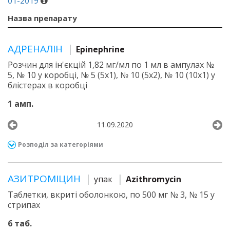
01-2019
Назва препарату
АДРЕНАЛІН
Epinephrine
Розчин для ін'єкцій 1,82 мг/мл по 1 мл в ампулах №
5, № 10 у коробці, № 5 (5х1), № 10 (5х2), № 10 (10х1) у
блістерах в коробці
1 амп.
11.09.2020
Розподіл за категоріями
АЗИТРОМІЦИН
упак
Azithromycin
Таблетки, вкриті оболонкою, по 500 мг № 3, № 15 у
стрипах
6 таб.