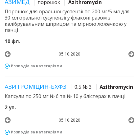
АЗИМЕД
порошок
Azithromycin
Порошок для оральної суспензії по 200 мг/5 мл для
30 мл оральної сусупензії у флаконі разом з
калібрувальним шприцом та мірною ложечкою у
пачці
10 фл.
05.10.2020
Розподіл за категоріями
АЗИТРОМІЦИН-БХФЗ
0,5 № 3
Azithromycin
Капсули по 250 мг № 6 та № 10 у блістерах в пачці
2 уп.
05.10.2020
Розподіл за категоріями