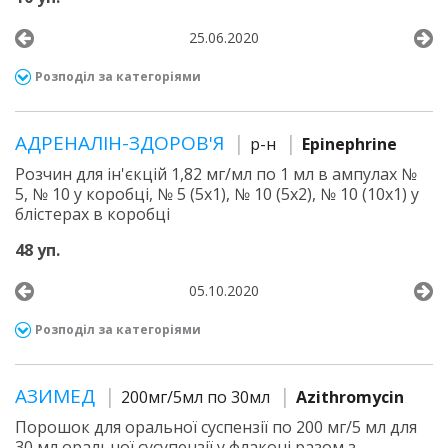
25.06.2020
Розподіл за категоріями
АДРЕНАЛІН-ЗДОРОВ'Я
р-н
Epinephrine
Розчин для ін'єкцій 1,82 мг/мл по 1 мл в ампулах №
5, № 10 у коробці, № 5 (5х1), № 10 (5х2), № 10 (10х1) у
блістерах в коробці
48 уп.
05.10.2020
Розподіл за категоріями
АЗИМЕД
200мг/5мл по 30мл
Azithromycin
Порошок для оральної суспензії по 200 мг/5 мл для
30 мл оральної сусупензії у флаконі разом з