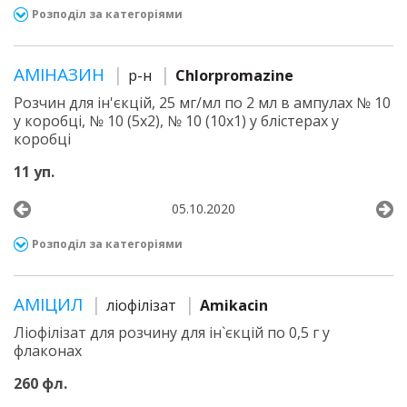
Розподіл за категоріями
АМІНАЗИН
р-н
Chlorpromazine
Розчин для ін'єкцій, 25 мг/мл по 2 мл в ампулах № 10
у коробці, № 10 (5х2), № 10 (10х1) у блістерах у
коробці
11 уп.
05.10.2020
Розподіл за категоріями
АМІЦИЛ
ліофілізат
Amikacin
Ліофілізат для розчину для ін`єкцій по 0,5 г у
флаконах
260 фл.