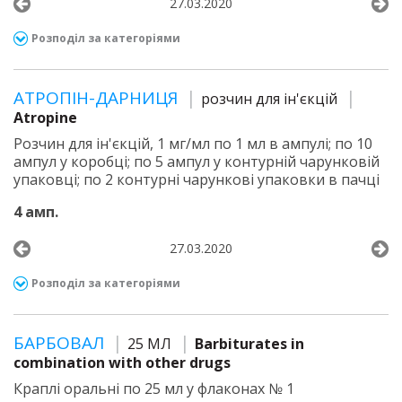
27.03.2020
Розподіл за категоріями
АТРОПІН-ДАРНИЦЯ
розчин для ін'єкцій
Atropine
Розчин для ін'єкцій, 1 мг/мл по 1 мл в ампулі; по 10
ампул у коробці; по 5 ампул у контурній чарунковій
упаковці; по 2 контурні чарункові упаковки в пачці
4 амп.
27.03.2020
Розподіл за категоріями
БАРБОВАЛ
25 МЛ
Barbiturates in
combination with other drugs
Краплі оральні по 25 мл у флаконах № 1