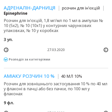
АДРЕНАЛІН-ДАРНИЦЯ
розчин для ін'єкцій
Epinephrine
Розчин для ін'єкцій, 1,8 мг/мл по 1 мл в ампулах №
10 (5х2), № 10 (10х1) у контурних чарункових
упаковках, № 10 у коробках
3 уп.
27.03.2020
Розподіл за категоріями
АМІАКУ РОЗЧИН 10 %
40 МЛ 10%
Розчин для зовнішнього застосування 10 % по 40 мл
у флаконі в пачці або без пачки, по 100 мл у
флаконах
9 фл.