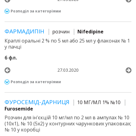
Розподіл за категоріями
ФАРМАДИПІН
розчин
Nifedipine
Краплі оральні 2 % по 5 мл або 25 мл у флаконах № 1
у пачці
6 фл.
27.03.2020
Розподіл за категоріями
ФУРОСЕМІД-ДАРНИЦЯ
10 МГ/МЛ 1% №10
Furosemide
Розчин для ін'єкцій 10 мг/мл по 2 мл в ампулах № 10
(10х1), № 10 (5х2) у контурних чарункових упаковках;
№ 10 у коробці