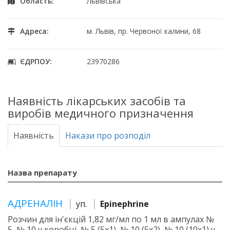
Область:
Львівська
Адреса:
м. Львів, пр. Червоної калини, 68
ЄДРПОУ:
23970286
Наявність лікарських засобів та
виробів медичного призначення
Наявність
Накази про розподіл
Назва препарату
АДРЕНАЛІН
уп.
Epinephrine
Розчин для ін'єкцій 1,82 мг/мл по 1 мл в ампулах №
5, № 10 у коробці, № 5 (5х1), № 10 (5х2), № 10 (10х1) у