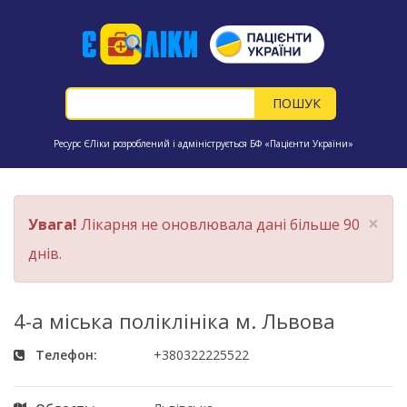
Ресурс ЄЛіки розроблений і адмініструється БФ «Пацієнти України»
×
Увага!
Лікарня не оновлювала дані більше 90
днів.
4-а міська поліклініка м. Львова
Телефон:
+380322225522