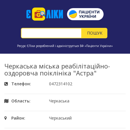
Ресурс ЄЛіки розроблений і адмініструється БФ «Пацієнти України»
Черкаська міська реабілітаційно-
оздоровча поіклініка "Астра"
Телефон:
0472314102
Область:
Черкаська
Район:
Черкаський