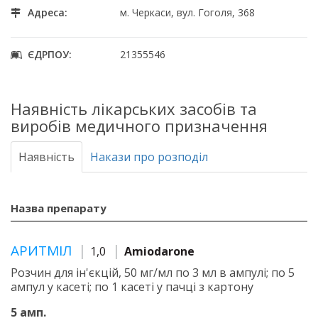
Адреса:
м. Черкаси, вул. Гоголя, 368
ЄДРПОУ:
21355546
Наявність лікарських засобів та
виробів медичного призначення
Наявність
Накази про розподіл
Назва препарату
АРИТМІЛ
1,0
Amiodarone
Розчин для ін'єкцій, 50 мг/мл по 3 мл в ампулі; по 5
ампул у касеті; по 1 касеті у пачці з картону
5 амп.