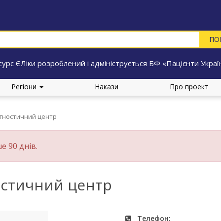
сурс ЄЛіки розроблений і адмініструється БФ «Пацієнти Украї
Регіони
Накази
Про проект
гностичний центр
е 90 днів.
остичний центр
Телефон: