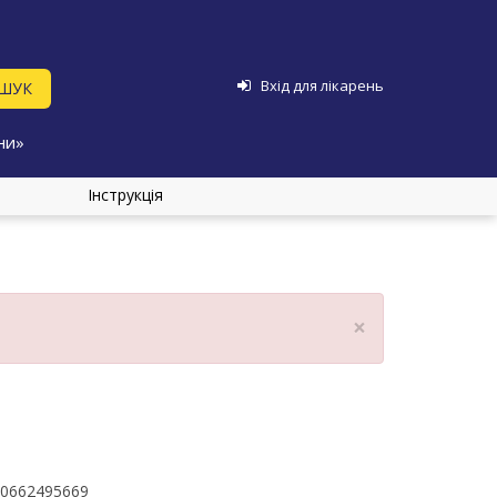
Вхід для лікарень
ни»
Інструкція
×
0662495669