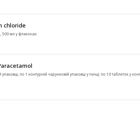
 chloride
л, 500 мл у флаконах
Paracetamol
 упаковці, по 1 контурній чарунковій упаковці у пачці; по 10 таблеток у ко