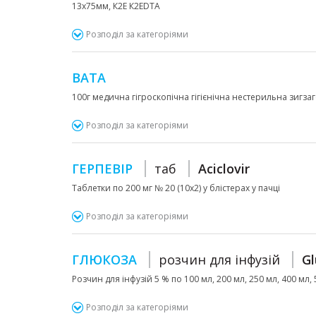
13х75мм, К2Е К2ЕDTA
Розподіл за категоріями
ВАТА
100г медична гігроскопічна гігієнічна нестерильна зигза
Розподіл за категоріями
ГЕРПЕВІР
таб
Aciclovir
Таблетки по 200 мг № 20 (10х2) у блістерах у пачці
Розподіл за категоріями
ГЛЮКОЗА
розчин для інфузій
Gl
Розчин для інфузій 5 % по 100 мл, 200 мл, 250 мл, 400 мл,
Розподіл за категоріями