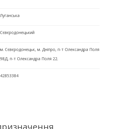
Луганська
Сєвєродонецький
м. Сєвєродонецьк, м. Дніпро, п-т Олександра Поля
98Д, п-т Олександра Поля 22.
42853384
 призначення