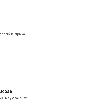
гоподібна стрічка
ucose
 500 мл у флаконах