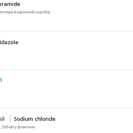
eramide
 блістери в картонній коробці
idazole
Й
ій
Sodium chloride
л, 500 мл у флаконах