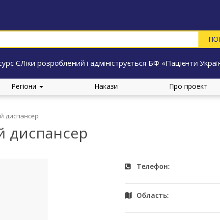
сурс ЄЛіки розроблений і адмініструється БФ «Пацієнти Украї
Регіони
Накази
Про проект
ий диспансер
й диспансер
Телефон:
Область: