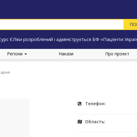
сурс ЄЛіки розроблений і адмініструється БФ «Пацієнти Украї
Регіони
Накази
Про проект
карня
Телефон:
Область: