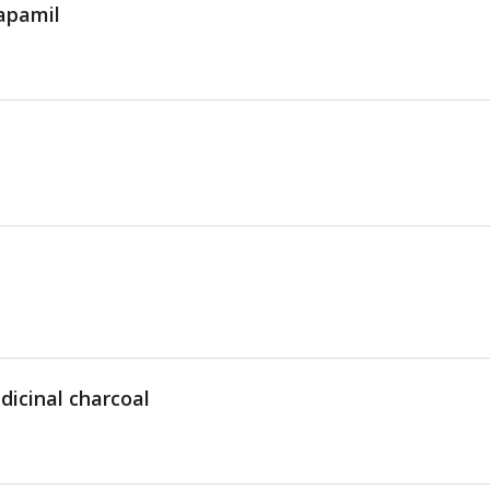
apamil
dicinal charcoal