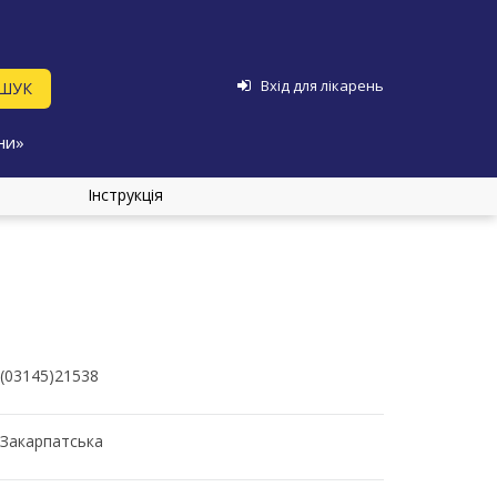
Вхід для лікарень
ни»
Інструкція
(03145)21538
Закарпатська