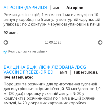
АТРОПІН-ДАРНИЦЯ
амп
Atropine
Розчин для ін'єкцій, 1 мг/мл по 1 мл в ампулі; по 10
ампул у коробці; по 5 ампул у контурній чарунковій
упаковці; по 2 контурні чарункові упаковки в пачці
92 амп.
25.09.2025
Розподіл за категоріями
ВАКЦИНА БЦЖ, ЛІОФІЛІЗОВАНА /BCG
VACCINE FREEZE-DRIED
амп
Tuberculosis,
live attenuated
Порошок та розчиник для приготування суспензії
для внутрішньошкірних ін`єкцій, 50 мкг/доза, по 1,0
мг (20 доз) порошку у скляній ампулі № 20 у
комплекті з розчинником по 1 мл в іншій скляній
ампулі, № 20 у окремих картонних коробках