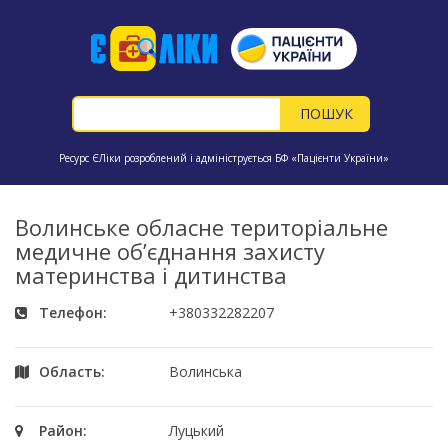
Ресурс ЄЛіки розроблений і адмініструється БФ «Пацієнти України»
Волинське обласне територіальне
медичне об’єднання захисту
материнства і дитинства
Телефон:
+380332282207
Область:
Волинська
Район:
Луцький