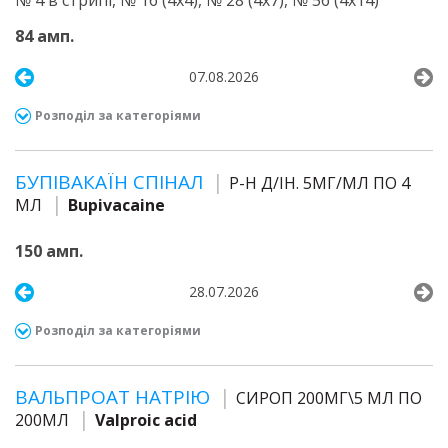
№ 4 в стрипі, № 16 (4х4), № 28 (4х7), № 56 (4х14)
84 амп.
07.08.2026
Розподіл за категоріями
БУПІВАКАЇН СПІНАЛ
Р-Н Д/ІН. 5МГ/МЛ ПО 4
МЛ
Bupivacaine
150 амп.
28.07.2026
Розподіл за категоріями
ВАЛЬПРОАТ НАТРІЮ
СИРОП 200МГ\5 МЛ ПО
200МЛ
Valproic acid