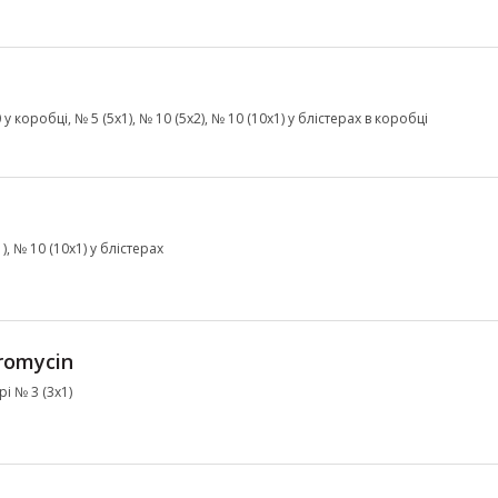
у коробці, № 5 (5х1), № 10 (5х2), № 10 (10х1) у блістерах в коробці
, № 10 (10х1) у блістерах
romycin
і № 3 (3х1)