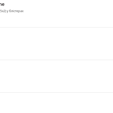
ne
5х2) у блістерах