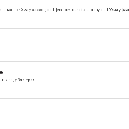
онах; по 40 мл у флаконі; по 1 флакону в пачці з картону; по 100 мл у фл
ne
(10х100) у блістерах