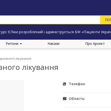
сурс ЄЛіки розроблений і адмініструється БФ «Пацієнти Украї
Регіони
Накази
Про проект
ідновного лікування
вного лікування
Телефон:
Область: