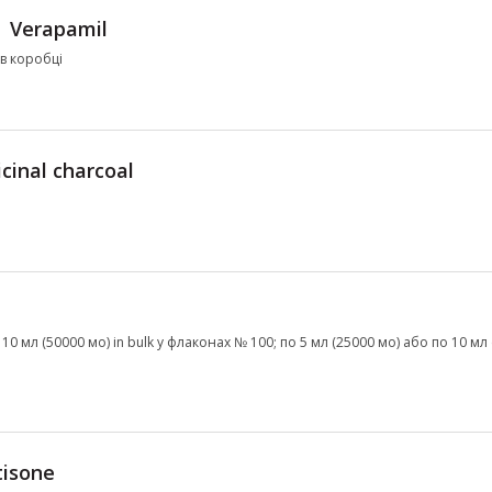
Verapamil
 в коробці
cinal charcoal
10 мл (50000 мо) in bulk у флаконах № 100; по 5 мл (25000 мо) або по 10 мл 
tisone