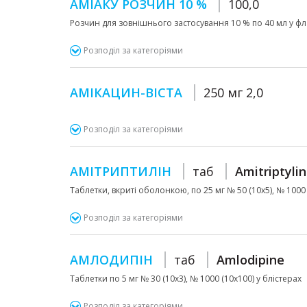
АМІАКУ РОЗЧИН 10 %
100,0
Розчин для зовнішнього застосування 10 % по 40 мл у флак
Розподіл за категоріями
АМІКАЦИН-ВІСТА
250 мг 2,0
Розподіл за категоріями
АМІТРИПТИЛІН
таб
Amitriptyli
Таблетки, вкриті оболонкою, по 25 мг № 50 (10х5), № 1000 
Розподіл за категоріями
АМЛОДИПІН
таб
Amlodipine
Таблетки по 5 мг № 30 (10х3), № 1000 (10х100) у блістерах
Розподіл за категоріями