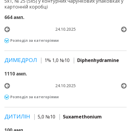
5х1, № 25 (5х5) у контурних чарункових упаковках у
картонній коробці
664 амп.
24.10.2025
Розподіл за категоріями
ДИМЕДРОЛ
1% 1,0 №10
Diphenhydramine
1110 амп.
24.10.2025
Розподіл за категоріями
ДИТИЛІН
5,0 №10
Suxamethonium
100 амп.