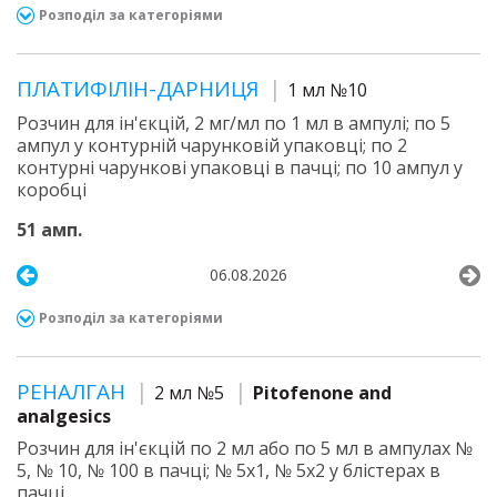
Розподіл за категоріями
ПЛАТИФІЛІН-ДАРНИЦЯ
1 мл №10
Розчин для ін'єкцій, 2 мг/мл по 1 мл в ампулі; по 5
ампул у контурній чарунковій упаковці; по 2
контурні чарункові упаковці в пачці; по 10 ампул у
коробці
51 амп.
06.08.2026
Розподіл за категоріями
РЕНАЛГАН
2 мл №5
Pitofenone and
analgesics
Розчин для ін'єкцій по 2 мл або по 5 мл в ампулах №
5, № 10, № 100 в пачці; № 5х1, № 5х2 у блістерах в
пачці