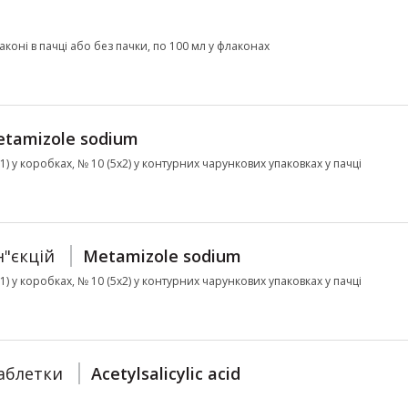
коні в пачці або без пачки, по 100 мл у флаконах
tamizole sodium
х1) у коробках, № 10 (5х2) у контурних чарункових упаковках у пачці
н"єкцій
Metamizole sodium
х1) у коробках, № 10 (5х2) у контурних чарункових упаковках у пачці
аблетки
Acetylsalicylic acid