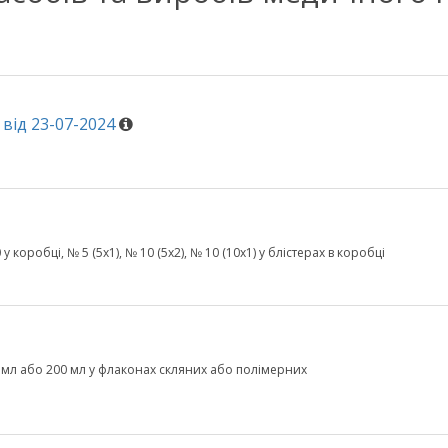
від 23-07-2024
у коробці, № 5 (5х1), № 10 (5х2), № 10 (10х1) у блістерах в коробці
 мл або 200 мл у флаконах скляних або полімерних