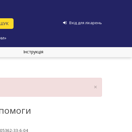
Вхід для лікарень
ни»
Інструкція
×
опомоги
05362-33-6-04