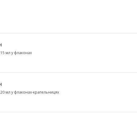
н
 15 мл у флаконах
н
 20 мл у флаконах-крапельницях