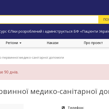
сурс ЄЛіки розроблений і адмініструється БФ «Пацієнти Украї
Регіони
Накази
Про проект
р первинної медико-санітарної допомоги
е 90 днів.
рвинної медико-санітарної д
Телефон: