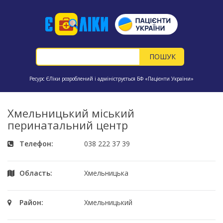
Ресурс ЄЛіки розроблений і адмініструється БФ «Пацієнти України»
Хмельницький міський
перинатальний центр
Телефон:
038 222 37 39
Область:
Хмельницька
Район:
Хмельницький