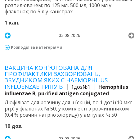
розпилювачем; по 125 мл, 500 мл, 1000 мл у
флаконах; по 5 л у каністрах
1 кан.
03.08.2026
Розподіл за категоріями
ВАКЦИНА КОН`ЮГОВАНА ДЛЯ
ПРОФІЛАКТИКИ ЗАХВОРЮВАНЬ,
ЗБУДНИКОМ ЯКИХ Є HAEMOPHILUS
INFLUENZAE ТИПУ B
1доз№1
Hemophilus
influenzae B, purified antigen conjugated
Ліофілізат для розчину для ін`єкцій, по 1 дозі (10 мкг
prp) у флаконах № 50, у комплекті з розчиннником
(0,4 % розчин натрію хлориду) у ампулах № 50
10 доз.
03.08.2026