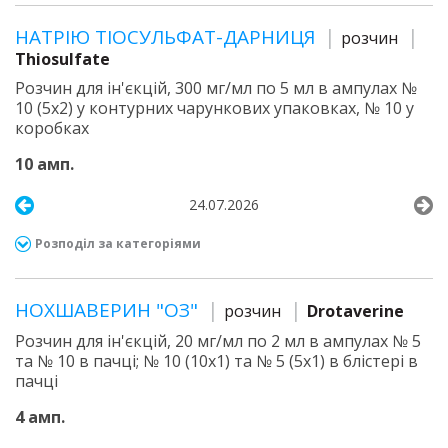
НАТРІЮ ТІОСУЛЬФАТ-ДАРНИЦЯ
розчин
Thiosulfate
Розчин для ін'єкцій, 300 мг/мл по 5 мл в ампулах №
10 (5х2) у контурних чарункових упаковках, № 10 у
коробках
10 амп.
24.07.2026
Розподіл за категоріями
НОХШАВЕРИН "ОЗ"
розчин
Drotaverine
Розчин для ін'єкцій, 20 мг/мл по 2 мл в ампулах № 5
та № 10 в пачці; № 10 (10х1) та № 5 (5х1) в блістері в
пачці
4 амп.