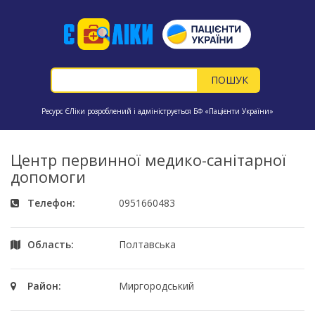
Ресурс ЄЛіки розроблений і адмініструється БФ «Пацієнти України»
Центр первинної медико-санітарної
допомоги
Телефон:
0951660483
Область:
Полтавська
Район:
Миргородський