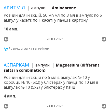
АРИТМІЛ
ампули
Amiodarone
Розчин для ін'єкцій, 50 мг/мл по 3 мл в ампулі; по 5
ампул у касеті; по 1 касеті у пачці з картону
10 амп.
20.03.2026
Розподіл за категоріями
АСПАРКАМ
ампули
Magnesium (different
salts in combination)
Розчин для ін'єкцій по 5 мл в ампулах № 10 у
коробці, № 10 (5х2) у блістерах у пачці; по 10 мл в
ампулах № 10 (5х2) у блістерах у пачці
4 амп.
24.03.2026