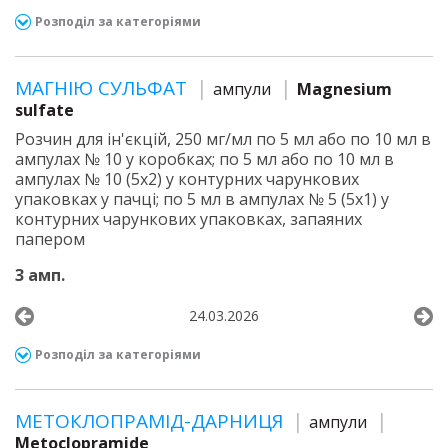
Розподіл за категоріями
МАГНІЮ СУЛЬФАТ
ампули
Magnesium
sulfate
Розчин для ін'єкцій, 250 мг/мл по 5 мл або по 10 мл в
ампулах № 10 у коробках; по 5 мл або по 10 мл в
ампулах № 10 (5х2) у контурних чарункових
упаковках у пачці; по 5 мл в ампулах № 5 (5х1) у
контурних чарункових упаковках, запаяних
папером
3 амп.
24.03.2026
Розподіл за категоріями
МЕТОКЛОПРАМІД-ДАРНИЦЯ
ампули
Metoclopramide