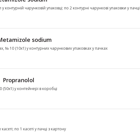
ул у контурній чарунковій упаковці; по 2 контурні чарункові упаковки у пачці
Metamizole sodium
х, № 10 (10х1) у контурних чарункових упаковках у пачках
Propranolol
50 (50х1) у контейнері в коробці
 касеті; по 1 касеті у пачці з картону