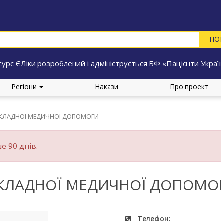
сурс ЄЛіки розроблений і адмініструється БФ «Пацієнти Украї
Регіони
Накази
Про проект
ДКЛАДНОЇ МЕДИЧНОЇ ДОПОМОГИ
е 90 днів.
ДКЛАДНОЇ МЕДИЧНОЇ ДОПОМО
Телефон: