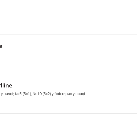
e
lline
 пачці; № 5 (5х1), № 10 (5х2) у блістерах у пачці