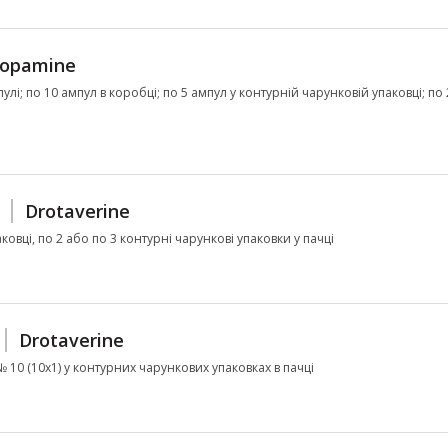
opamine
улі; по 10 ампул в коробці; по 5 ампул у контурній чарунковій упаковці; по 
Drotaverine
ковці, по 2 або по 3 контурні чарункові упаковки у пачці
Drotaverine
 № 10 (10х1) у контурних чарункових упаковках в пачці