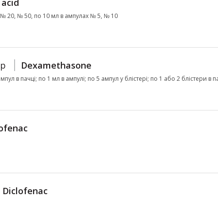
 acid
 № 20, № 50, по 10 мл в ампулах № 5, № 10
ор
Dexamethasone
мпул в пачці; по 1 мл в ампулі; по 5 ампул у блістері; по 1 або 2 блістери в п
lofenac
Diclofenac