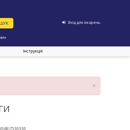
Вхід для лікарень
ни»
Інструкція
×
ГИ
(048)7530330