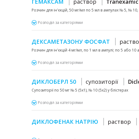
ГЕМАКСАМ
раствор
Tranexamic
Розчин для ін'єкцій, 50 мг/мл по 5 мл в ампулах № 5, № 10,
Розподіл за категоріями
ДЕКСАМЕТАЗОНУ ФОСФАТ
раств
Розчин для ін'єкцій 4 мг/мл, по 1 мл в ампулі; по 5 або 10 а
Розподіл за категоріями
ДИКЛОБЕРЛ 50
супозиторії
Dic
Супозиторії по 50 мг № 5 (5х1), № 10 (5х2) у блістерах
Розподіл за категоріями
ДИКЛОФЕНАК НАТРІЮ
раствор