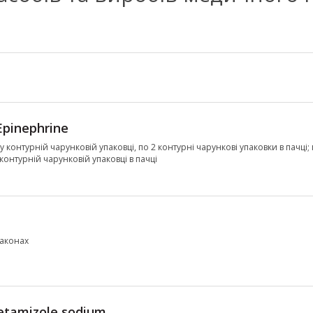
Epinephrine
л у контурній чарунковій упаковці, по 2 контурні чарункові упаковки в пачці; 
 контурній чарунковій упаковці в пачці
лаконах
tamizole sodium