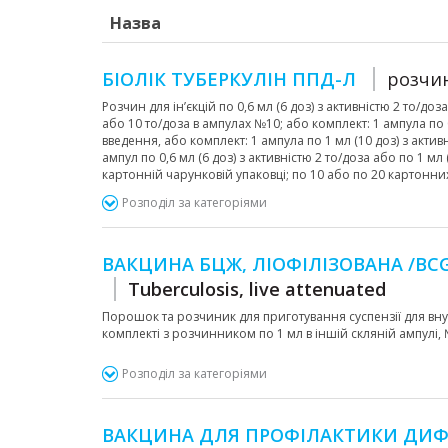
Назва
БІОЛІК ТУБЕРКУЛІН ППД-Л
розчин
Розчин для ін’єкцій по 0,6 мл (6 доз) з активністю 2 то/доза
або 10 то/доза в ампулах №10; або комплект: 1 ампула по 0
введення, або комплект: 1 ампула по 1 мл (10 доз) з активн
ампул по 0,6 мл (6 доз) з активністю 2 то/доза або по 1 мл 
картонній чарунковій упаковці; по 10 або по 20 картонни
Розподіл за категоріями
ВАКЦИНА БЦЖ, ЛІОФІЛІЗОВАНА /BCG
Tuberculosis, live attenuated
Порошок та розчиник для приготування суспензії для внутр
комплекті з розчинником по 1 мл в іншій скляній ампулі
Розподіл за категоріями
ВАКЦИНА ДЛЯ ПРОФІЛАКТИКИ ДИФТ