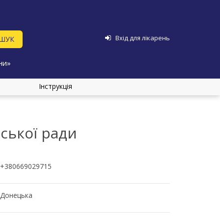
Вхід для лікарень
ни»
Інструкція
ської ради
+380669029715
Донецька