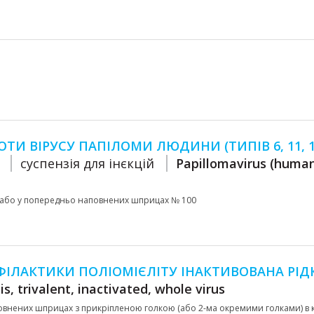
И ВІРУСУ ПАПІЛОМИ ЛЮДИНИ (ТИПІВ 6, 11, 16
А
cуспензія для інєкцій
Papillomavirus (human
480 або у попередньо наповнених шприцах № 100
ФІЛАКТИКИ ПОЛІОМІЄЛІТУ ІНАКТИВОВАНА РІД
is, trivalent, inactivated, whole virus
 заповнених шприцах з прикріпленою голкою (або 2-ма окремими голками) в