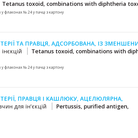
Tetanus toxoid, combinations with diphtheria tox
мл у флаконах № 24 у пачці з картону
ЕРІЇ ТА ПРАВЦЯ, АДСОРБОВАНА, ІЗ ЗМЕНШЕН
 інєкцій
Tetanus toxoid, combinations with dip
мл у флаконах № 24 у пачці з картону
ЕРІЇ, ПРАВЦЯ І КАШЛЮКУ, АЦЕЛЮЛЯРНА,
зчин для ін'єкцій
Pertussis, purified antigen,