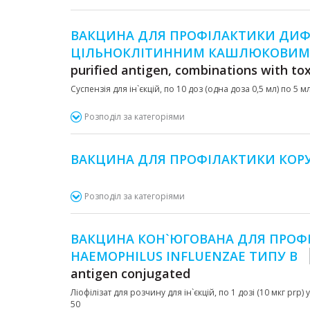
ВАКЦИНА ДЛЯ ПРОФІЛАКТИКИ ДИФТ
ЦІЛЬНОКЛІТИННИМ КАШЛЮКОВИ
purified antigen, combinations with to
Суспензія для ін`єкцій, по 10 доз (одна доза 0,5 мл) по 5 
Розподіл за категоріями
ВАКЦИНА ДЛЯ ПРОФІЛАКТИКИ КОРУ
Розподіл за категоріями
ВАКЦИНА КОН`ЮГОВАНА ДЛЯ ПРОФ
HAEMOPHILUS INFLUENZAE ТИПУ B
antigen conjugated
Ліофілізат для розчину для ін`єкцій, по 1 дозі (10 мкг pr
50