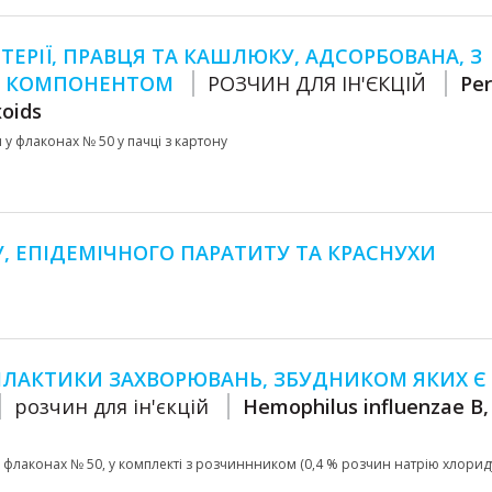
ЕРІЇ, ПРАВЦЯ ТА КАШЛЮКУ, АДСОРБОВАНА, З
М КОМПОНЕНТОМ
РОЗЧИН ДЛЯ ІН'ЄКЦІЙ
Per
xoids
мл у флаконах № 50 у пачці з картону
, ЕПІДЕМІЧНОГО ПАРАТИТУ ТА КРАСНУХИ
ІЛАКТИКИ ЗАХВОРЮВАНЬ, ЗБУДНИКОМ ЯКИХ Є
розчин для ін'єкцій
Hemophilus influenzae B, 
p) у флаконах № 50, у комплекті з розчиннником (0,4 % розчин натрію хлорид