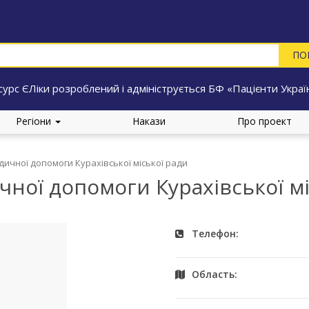
сурс ЄЛіки розроблений і адмініструється БФ «Пацієнти Украї
Регіони
Накази
Про проект
ичної допомоги Курахівської міської ради
ної допомоги Курахівської мі
Телефон:
Область: