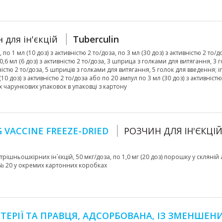
 для ін'єкцій
Tuberculin
, по 1 мл (10 доз) з активністю 2 то/доза, по 3 мл (30 доз) з активністю 2 то/д
,6 мл (6 доз) з активністю 2 то/доза, 3 шприца з голками для витягання, 3 
істю 2 то/доза, 5 шприців з голками для витягання, 5 голок для введення; іn
(10 доз) з активністю 2 то/доза або по 20 ампул по 3 мл (30 доз) з активністю
х чарункових упаковок в упаковці з картону
 VACCINE FREEZE-DRIED
РОЗЧИН ДЛЯ ІН'ЄКЦІ
ішньошкірних ін`єкцій, 50 мкг/доза, по 1,0 мг (20 доз) порошку у скляній 
, № 20 у окремих картонних коробках
ЕРІЇ ТА ПРАВЦЯ, АДСОРБОВАНА, ІЗ ЗМЕНШЕН