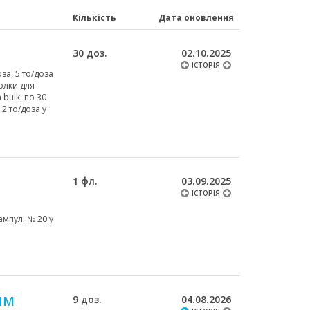
Кількість
Дата оновлення
30 доз.
02.10.2025
ІСТОРІЯ
оза, 5 то/доза
голки для
 bulk: по 30
 2 то/доза у
Й
1 фл.
03.09.2025
ІСТОРІЯ
ампулі № 20 у
ИМ
9 доз.
04.08.2026