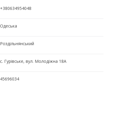
+380634954048
Одеська
Роздільнянський
с. Гурівське, вул. Молодіжна 18А
45696034