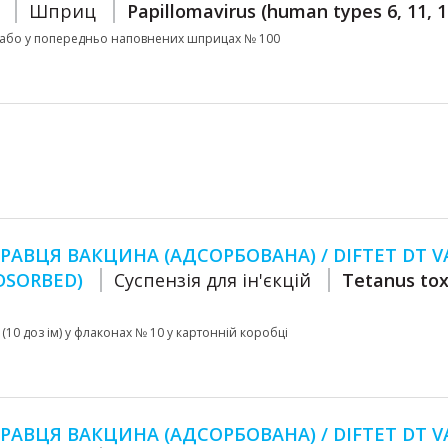
А
Шприц
Papillomavirus (human types 6, 11, 1
480 або у попередньо наповнених шприцах № 100
РАВЦЯ ВАКЦИНА (АДСОРБОВАНА) / DIFTET DT V
ADSORBED)
Суспензія для ін'єкцій
Tetanus tox
л (10 доз ім) у флаконах № 10 у картонній коробці
РАВЦЯ ВАКЦИНА (АДСОРБОВАНА) / DIFTET DT V