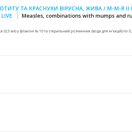
ОТИТУ ТА КРАСНУХИ ВІРУСНА, ЖИВА / М-М-R ІІ 
 LIVE
Measles, combinations with mumps and rub
 (0,5 мл) у флаконі № 10 та стерильний розчинник (вода для ін'єкцій) по 0