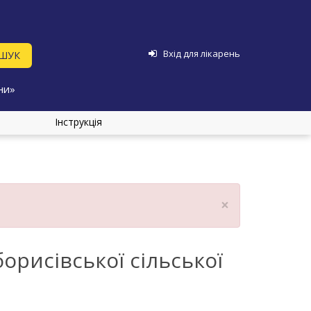
Вхід для лікарень
ни»
Інструкція
×
рисівської сільської