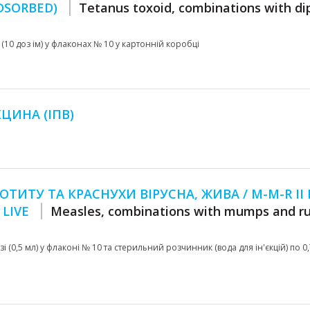
ADSORBED)
Tetanus toxoid, combinations with di
л (10 доз ім) у флаконах № 10 у картонній коробці
ЦИНА (ІПВ)
ОТИТУ ТА КРАСНУХИ ВІРУСНА, ЖИВА / М-М-R ІІ 
 LIVE
Measles, combinations with mumps and rub
 (0,5 мл) у флаконі № 10 та стерильний розчинник (вода для ін'єкцій) по 0