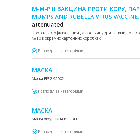
М-М-Р ІІ ВАКЦИНА ПРОТИ КОРУ, ПАР
MUMPS AND RUBELLA VIRUS VACCINE,
attenuated
Порошок ліофілізований для розчину для ін'єкцій по 1 дозі
№ 10 в окремих картонних коробках
Розподіл за категоріями
МАСКА
Маска FFP2 95002
Розподіл за категоріями
МАСКА
Маска хірургічна РСЕ bLUE
Розподіл за категоріями