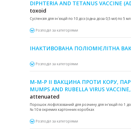
DIPHTERIA AND TETANUS VACCINE (
toxoid
Суспензія для ін`єкцій по 10 доз (одна доза 0,5 мл) по 5 м
Розподіл за категоріями
ІНАКТИВОВАНА ПОЛІОМІЄЛІТНА ВАК
Розподіл за категоріями
М-М-Р ІІ ВАКЦИНА ПРОТИ КОРУ, ПАР
MUMPS AND RUBELLA VIRUS VACCINE,
attenuated
Порошок ліофілізований для розчину для ін'єкцій по 1 дозі
№ 10 в окремих картонних коробках
Розподіл за категоріями