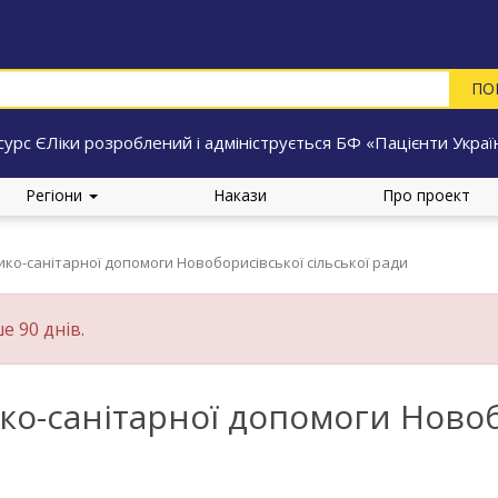
сурс ЄЛіки розроблений і адмініструється БФ «Пацієнти Украї
Регіони
Накази
Про проект
ко-санітарної допомоги Новоборисівської сільської ради
е 90 днів.
о-санітарної допомоги Новобо