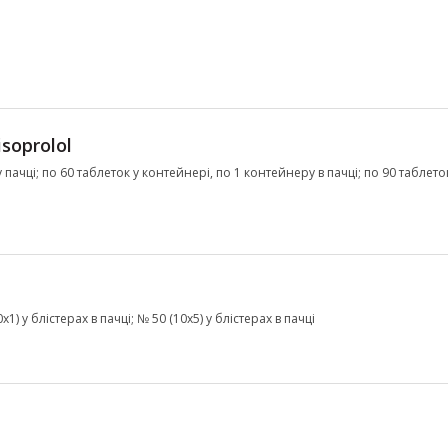
isoprolol
 у пачці; по 60 таблеток у контейнері, по 1 контейнеру в пачці; по 90 таблето
1) у блістерах в пачці; № 50 (10х5) у блістерах в пачці