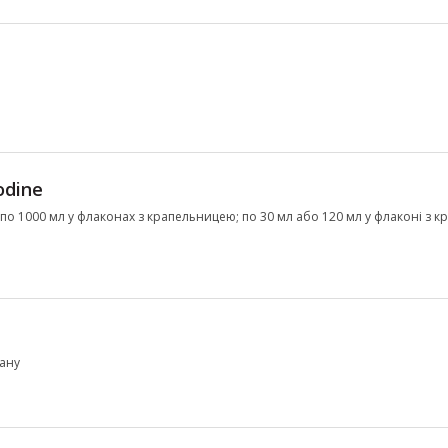
odine
 по 1000 мл у флаконах з крапельницею; по 30 мл або 120 мл у флаконі з 
зану