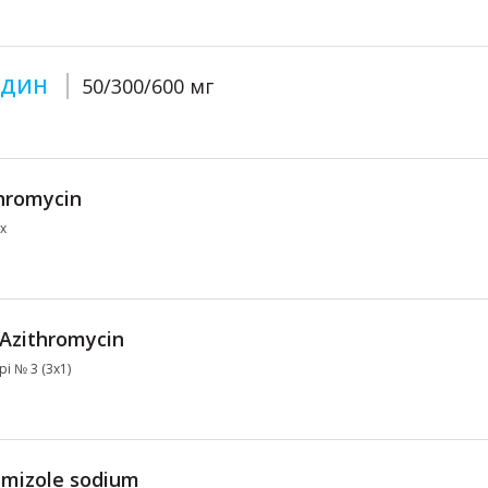
ВУДИН
50/300/600 мг
hromycin
х
Azithromycin
і № 3 (3х1)
mizole sodium