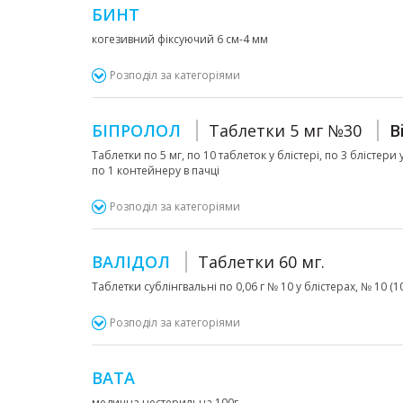
БИНТ
когезивний фіксуючий 6 см-4 мм
Розподіл за категоріями
БІПРОЛОЛ
Таблетки 5 мг №30
B
Таблетки по 5 мг, по 10 таблеток у блістері, по 3 блістери
по 1 контейнеру в пачці
Розподіл за категоріями
ВАЛІДОЛ
Таблетки 60 мг.
Таблетки сублінгвальні по 0,06 г № 10 у блістерах, № 10 (10х
Розподіл за категоріями
ВАТА
медична нестерильна 100г