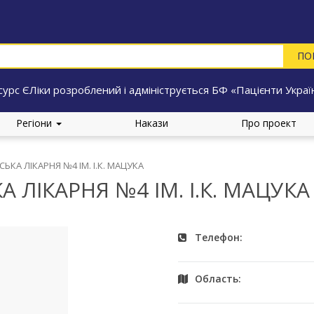
сурс ЄЛіки розроблений і адмініструється БФ «Пацієнти Украї
Регіони
Накази
Про проект
ЬКА ЛІКАРНЯ №4 ІМ. І.К. МАЦУКА
 ЛІКАРНЯ №4 ІМ. І.К. МАЦУКА
Телефон:
Область: