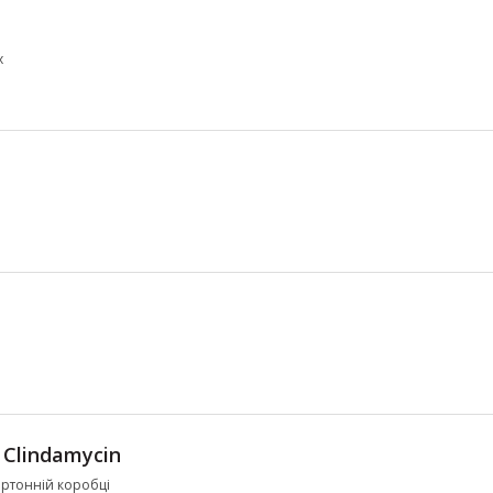
х
Clindamycin
картонній коробці