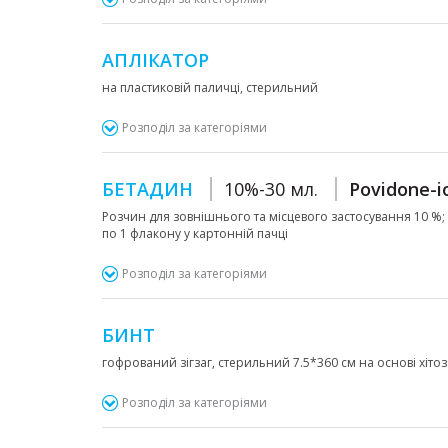
АПЛІКАТОР
на пластиковій паличці, стерильний
Розподіл за категоріями
БЕТАДИН
10%-30 мл.
Povidone-i
Розчин для зовнішнього та місцевого застосування 10 %;
по 1 флакону у картонній пачці
Розподіл за категоріями
БИНТ
гофрований зігзаг, стерильний 7.5*360 см на основі хіто
Розподіл за категоріями