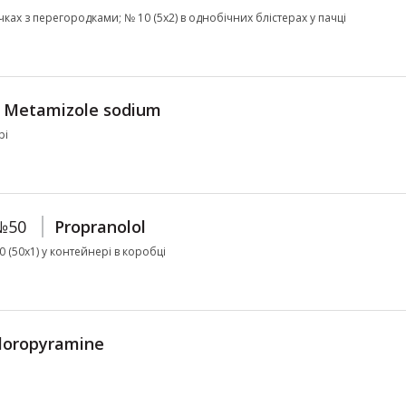
ачках з перегородками; № 10 (5х2) в однобічних блістерах у пачці
Metamizole sodium
рі
 №50
Propranolol
50 (50х1) у контейнері в коробці
loropyramine