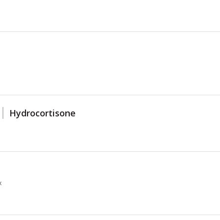
Hydrocortisone
х