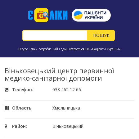
Ресурс ЄЛіки розроблений і адмініструється БФ «Пацієнти України»
Віньковецький центр первинної
медико-санітарної допомоги
Телефон:
038 462 12 66
Область:
Хмельницька
Район:
Віньковецький