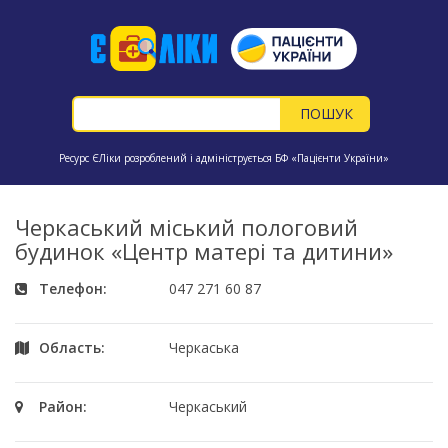
Ресурс ЄЛіки розроблений і адмініструється БФ «Пацієнти України»
Черкаський міський пологовий
будинок «Центр матері та дитини»
Телефон:
047 271 60 87
Область:
Черкаська
Район:
Черкаський