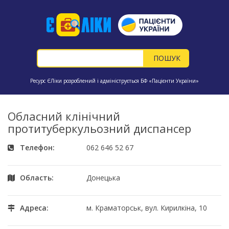
Ресурс ЄЛіки розроблений і адмініструється БФ «Пацієнти України»
Обласний клінічний
протитуберкульозний диспансер
Телефон:
062 646 52 67
Область:
Донецька
Адреса:
м. Краматорськ, вул. Кирилкіна, 10