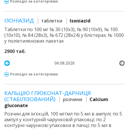
Розподіл за категоріями
ІЗОНІАЗИД
таблетки
Isoniazid
Таблетки по 100 мг № 30 (10х3), № 90 (10х9), № 100
(10х10), № 84 (28х3), № 672 (28х24) у блістерах; № 1000
у поліетиленових пакетах
2900 таб.
06.08.2026
Розподіл за категоріями
КАЛЬЦІЮ ГЛЮКОНАТ-ДАРНИЦЯ
(СТАБІЛІЗОВАНИЙ)
розчини
Calcium
gluconate
Розчин для ін'єкцій, 100 мг/мл по 5 мл в ампулі; по 5
ампул у контурній чарунковій упаковці; по 2
контурні чарункові упаковки в пачці; по 5 мл в