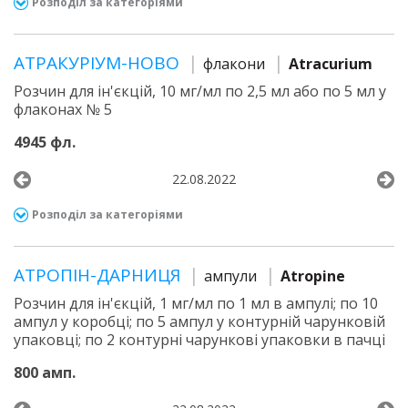
Розподіл за категоріями
АТРАКУРІУМ-НОВО
флакони
Atracurium
Розчин для ін'єкцій, 10 мг/мл по 2,5 мл або по 5 мл у
флаконах № 5
4945 фл.
22.08.2022
Розподіл за категоріями
АТРОПІН-ДАРНИЦЯ
ампули
Atropine
Розчин для ін'єкцій, 1 мг/мл по 1 мл в ампулі; по 10
ампул у коробці; по 5 ампул у контурній чарунковій
упаковці; по 2 контурні чарункові упаковки в пачці
800 амп.