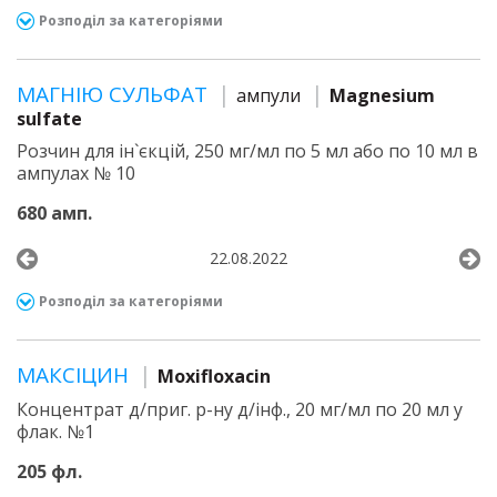
Розподіл за категоріями
МАГНІЮ СУЛЬФАТ
ампули
Magnesium
sulfate
Розчин для ін`єкцій, 250 мг/мл по 5 мл або по 10 мл в
ампулах № 10
680 амп.
22.08.2022
Розподіл за категоріями
МАКСІЦИН
Moxifloxacin
Концентрат д/приг. р-ну д/інф., 20 мг/мл по 20 мл у
флак. №1
205 фл.