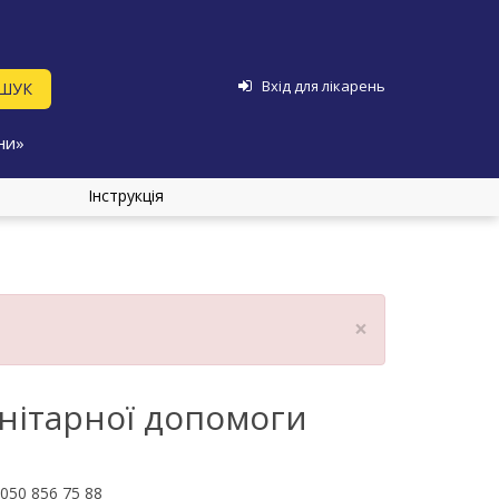
Вхід для лікарень
ни»
Інструкція
×
нітарної допомоги
050 856 75 88