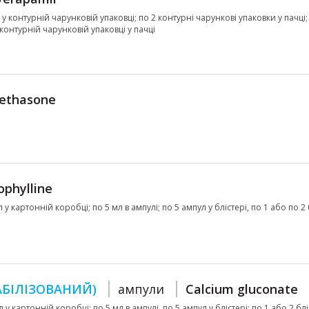
л у контурній чарунковій упаковці; по 2 контурні чарункові упаковки у пачці;
 контурній чарунковій упаковці у пачці
ethasone
phylline
л у картонній коробці; по 5 мл в ампулі; по 5 ампул у блістері, по 1 або по 2
АБІЛІЗОВАНИЙ)
ампули
Calcium gluconate
 у картонній коробці; по 5 мл в ампулі, по 5 ампул у блістері; по 1 або 2 бл