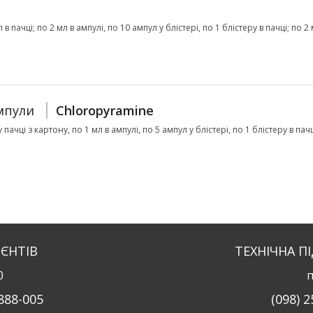
в пачці; по 2 мл в ампулі, по 10 ампул у блістері, по 1 блістеру в пачці; по 2 
мпули
Chloropyramine
 пачці з картону, по 1 мл в ампулі, по 5 ампул у блістері, по 1 блістеру в пач
ІЄНТІВ
ТЕХНІЧНА П
0
п
-888-005
(098) 2