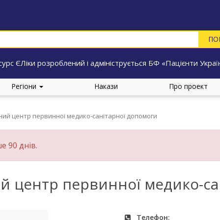
сурс ЄЛіки розроблений і адмініструється БФ «Пацієнти Украї
Регіони
Накази
Про проект
ний центр первинної медико-санітарної допомоги
е 90 днів.
й центр первинної медико-са
Телефон: