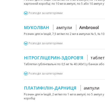
картонній коробці; по 10 мл в ампулі, по 5 або 10 ампул 
Розподіл за категоріями
МУКОЛВАН
ампули
Ambroxol
Розчин для ін'єкцій, 7,5 мг/мл по 2 мл в ампулах № 5, № 10 в
Розподіл за категоріями
НІТРОГЛІЦЕРИН-ЗДОРОВ'Я
табле
Таблетки сублінгвальні по 0,5 мг № 40 (40х1) у банках аб
Розподіл за категоріями
ПЛАТИФІЛІН-ДАРНИЦЯ
ампули
Розчин для ін'єкцій, 2 мг/мл по 1 мл в ампулі; по 5 ампул 
коробці