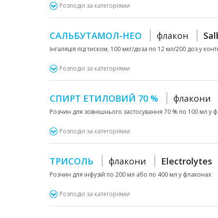
Розподіл за категоріями
САЛЬБУТАМОЛ-НЕО
флакон
Sal
Інгаляція під тиском, 100 мкг/доза по 12 мл/200 доз у кон
Розподіл за категоріями
СПИРТ ЕТИЛОВИЙ 70 %
флакони
Розчин для зовнішнього застосування 70 % по 100 мл у 
Розподіл за категоріями
ТРИСОЛЬ
флакони
Electrolytes
Розчин для інфузій по 200 мл або по 400 мл у флаконах
Розподіл за категоріями