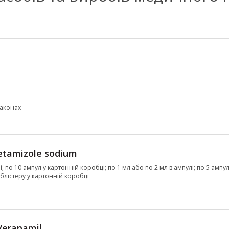
лаконах
tamizole sodium
; по 10 ампул у картонній коробці; по 1 мл або по 2 мл в ампулі; по 5 ампул 
1 блістеру у картонній коробці
Verapamil