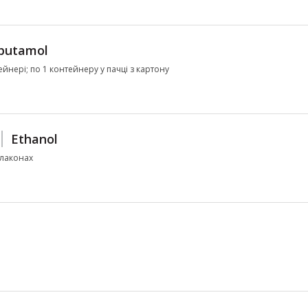
butamol
тейнері; по 1 контейнеру у пачці з картону
Ethanol
флаконах