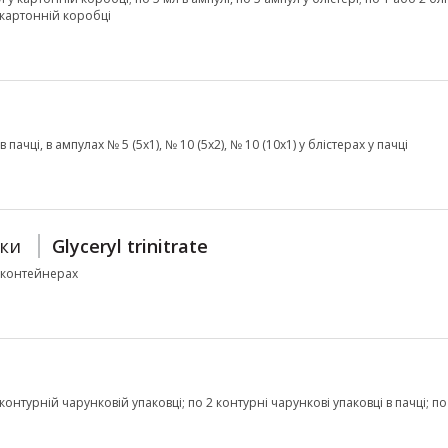
у картонній коробці
 пачці, в ампулах № 5 (5х1), № 10 (5х2), № 10 (10х1) у блістерах у пачці
тки
Glyceryl trinitrate
о контейнерах
у контурній чарунковій упаковці; по 2 контурні чарункові упаковці в пачці; по