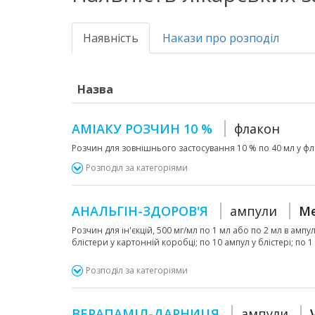
Наявність
Накази про розподіл
Назва
АМІАКУ РОЗЧИН 10 %
флакон
Розчин для зовнішнього застосування 10 % по 40 мл у ф
Розподіл за категоріями
АНАЛЬГІН-ЗДОРОВ'Я
ампули
Me
Розчин для ін'єкцій, 500 мг/мл по 1 мл або по 2 мл в ампулі
блістери у картонній коробці; по 10 ампул у блістері; по 
Розподіл за категоріями
ВЕРАПАМІЛ-ДАРНИЦЯ
ампули