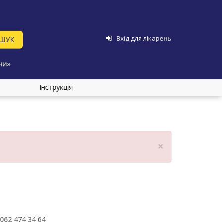
Вхід для лікарень
ни»
Інструкція
×
062 474 34 64