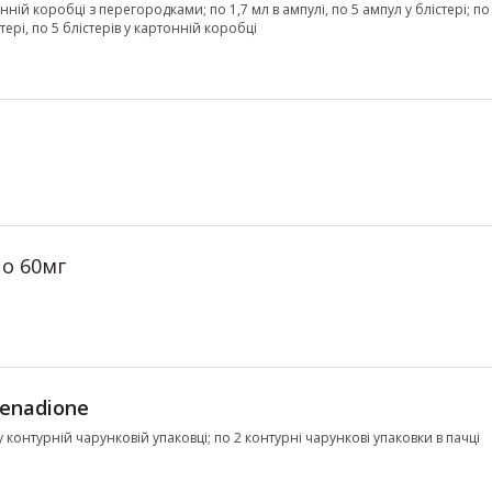
онній коробці з перегородками; по 1,7 мл в ампулі, по 5 ампул у блістері; по
тері, по 5 блістерів у картонній коробці
по 60мг
enadione
 у контурній чарунковій упаковці; по 2 контурні чарункові упаковки в пачці