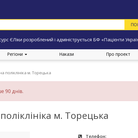
сурс ЄЛіки розроблений і адмініструється БФ «Пацієнти Украї
Регіони
Накази
Про проект
на поліклініка м. Торецька
е 90 днів.
поліклініка м. Торецька
Телефон: