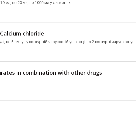
0 мл, по 20 мл, по 1000 мл у флаконах
Calcium chloride
улі, по 5 ампул у контурній чарунковій упаковці; по 2 контурні чарункові уп
urates in combination with other drugs