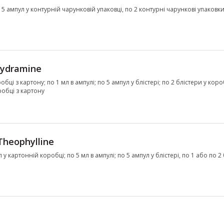
о 5 ампул у контурній чарунковій упаковці, по 2 контурні чарункові упаковки 
ydramine
обці з картону; по 1 мл в ампулі; по 5 ампул у блістері; по 2 блістери у коро
оробці з картону
Theophylline
л у картонній коробці; по 5 мл в ампулі; по 5 ампул у блістері, по 1 або по 2