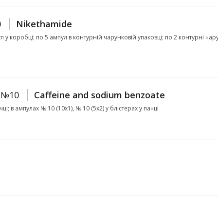
0
Nikethamide
пул у коробці; по 5 ампул в контурній чарунковій упаковці; по 2 контурні ча
 №10
Caffeine and sodium benzoate
ці; в ампулах № 10 (10х1), № 10 (5х2) у блістерах у пачці