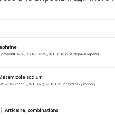
ephrine
у коробці, № 5 (5х1), № 10 (5х2), № 10 (10х1) у блістерах в коробці
Metamizole sodium
ах № 10 у коробці, № 10 (5х2), № 10 (10х1) у блістерах у коробці
Articaine, combinations