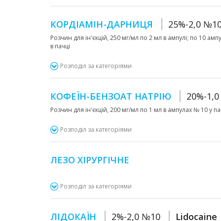
КОРДІАМІН-ДАРНИЦЯ
25%-2,0 №1
Розчин для ін'єкцій, 250 мг/мл по 2 мл в ампулі; по 10 ам
в пачці
Розподіл за категоріями
КОФЕЇН-БЕНЗОАТ НАТРІЮ
20%-1,0
Розчин для ін'єкцій, 200 мг/мл по 1 мл в ампулах № 10 у пач
Розподіл за категоріями
ЛЕЗО ХІРУРГІЧНЕ
Розподіл за категоріями
ЛІДОКАЇН
2%-2,0 №10
Lidocaine