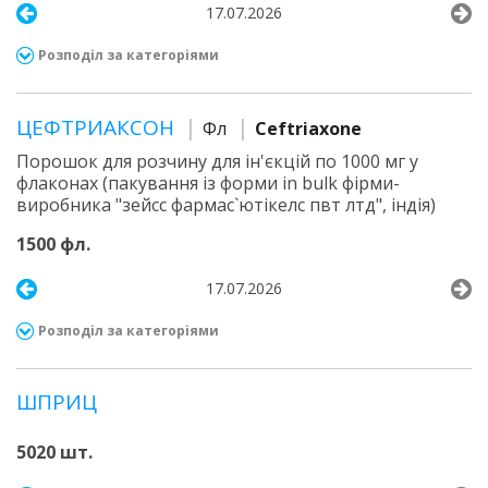
17.07.2026
Розподіл за категоріями
ЦЕФТРИАКСОН
Фл
Ceftriaxone
Порошок для розчину для ін'єкцій по 1000 мг у
флаконах (пакування із форми in bulk фірми-
виробника "зейсс фармас`ютікелс пвт лтд", індія)
1500 фл.
17.07.2026
Розподіл за категоріями
ШПРИЦ
5020 шт.