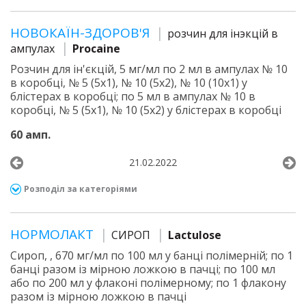
НОВОКАЇН-ЗДОРОВ'Я
розчин для iнэкцiй в
ампулах
Procaine
Розчин для ін'єкцій, 5 мг/мл по 2 мл в ампулах № 10
в коробці, № 5 (5х1), № 10 (5х2), № 10 (10х1) у
блістерах в коробці; по 5 мл в ампулах № 10 в
коробці, № 5 (5х1), № 10 (5х2) у блістерах в коробці
60 амп.
21.02.2022
Розподіл за категоріями
НОРМОЛАКТ
СИРОП
Lactulose
Сироп, , 670 мг/мл по 100 мл у банці полімерній; по 1
банці разом із мірною ложкою в пачці; по 100 мл
або по 200 мл у флаконі полімерному; по 1 флакону
разом із мірною ложкою в пачці