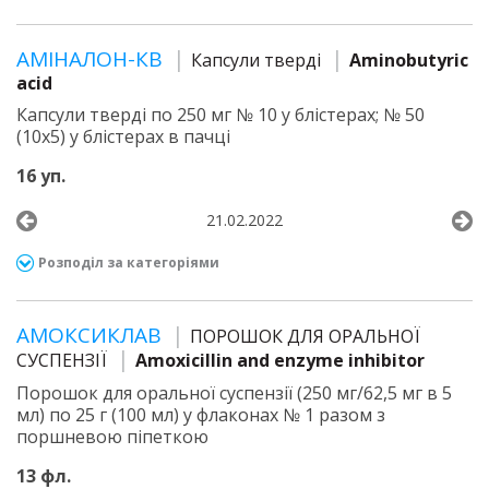
АМІНАЛОН-КВ
Капсули тверді
Aminobutyric
acid
Капсули тверді по 250 мг № 10 у блістерах; № 50
(10х5) у блістерах в пачці
16 уп.
21.02.2022
Розподіл за категоріями
АМОКСИКЛАВ
ПОРОШОК ДЛЯ ОРАЛЬНОЇ
СУСПЕНЗІЇ
Amoxicillin and enzyme inhibitor
Порошок для оральної суспензії (250 мг/62,5 мг в 5
мл) по 25 г (100 мл) у флаконах № 1 разом з
поршневою піпеткою
13 фл.