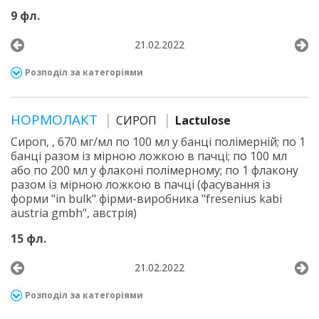
9 фл.
21.02.2022
Розподіл за категоріями
НОРМОЛАКТ
СИРОП
Lactulose
Сироп, , 670 мг/мл по 100 мл у банці полімерній; по 1
банці разом із мірною ложкою в пачці; по 100 мл
або по 200 мл у флаконі полімерному; по 1 флакону
разом із мірною ложкою в пачці (фасування із
форми "in bulk" фірми-виробника "fresenius kabi
austria gmbh", австрія)
15 фл.
21.02.2022
Розподіл за категоріями