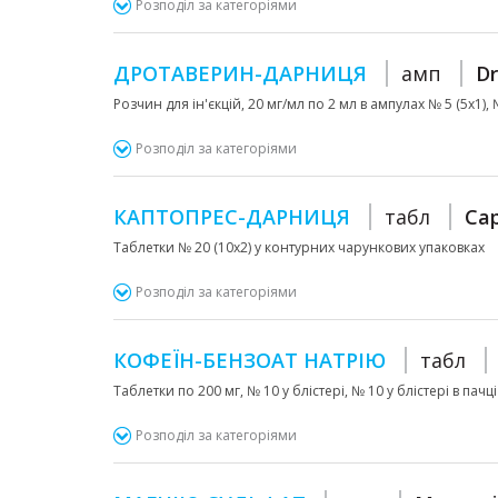
Розподіл за категоріями
ДРОТАВЕРИН-ДАРНИЦЯ
амп
Dr
Розчин для ін'єкцій, 20 мг/мл по 2 мл в ампулах № 5 (5х1),
Розподіл за категоріями
КАПТОПРЕС-ДАРНИЦЯ
табл
Cap
Таблетки № 20 (10х2) у контурних чарункових упаковках
Розподіл за категоріями
КОФЕЇН-БЕНЗОАТ НАТРІЮ
табл
Таблетки по 200 мг, № 10 у блістері, № 10 у блістері в пачці
Розподіл за категоріями