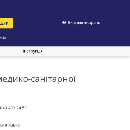
Вхід для лікарень
ни»
Інструкція
едико-санітарної
043 492 24 50
Вінницька