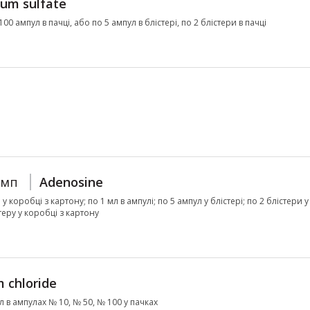
um sulfate
100 ампул в пачці, або по 5 ампул в блістері, по 2 блістери в пачці
амп
Adenosine
 у коробці з картону; по 1 мл в ампулі; по 5 ампул у блістері; по 2 блістери 
стеру у коробці з картону
 chloride
мл в ампулах № 10, № 50, № 100 у пачках