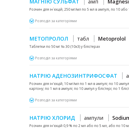
МАГНІЮ СУЛЬФАТ
амп
Magnesi
Розчин для ін`єкцій, 250 мг/мл по 5 мл в ампулі, по 10 або 
Розподіл за категоріями
МЕТОПРОЛОЛ
табл
Metoprolol
Таблетки по 50 мг № 30 (10х3) у блістерах
Розподіл за категоріями
НАТРІЮ АДЕНОЗИНТРИФОСФАТ
Розчин для ін'єкцій, 10 мг/мл по 1 мл в ампулі; по 10 ампул
картону; по 1 мл в ампулі; по 10 ампул у блістері; по 1 блі
Розподіл за категоріями
НАТРІЮ ХЛОРИД
ампули
Sodium
Розчин для ін'єкцій 0,9 % по 2 мл або по 5 мл, або по 10 