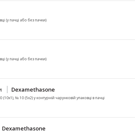
ці (у пачці або без пачки)
ці (у пачці або без пачки)
и
Dexamethasone
10 (10х1), № 10 (5х2) у контурній чарунковій упаковці в пачці
Dexamethasone