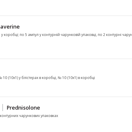
averine
л у коробці; по 5 ампул у контурній чарунковій упаковці, по 2 контурні чару
№ 10 (10х1) у блістерах в коробці, № 10 (10х1) в коробці
Prednisolone
 у контурних чарункових упаковках