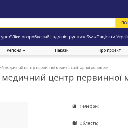
сурс ЄЛіки розроблений і адмініструється БФ «Пацієнти Украї
Регіони
Накази
Про проект
й медичний центр первинної медико-санітарної допомоги
медичний центр первинної м
Телефон:
Область: