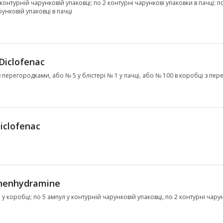
у контурній чарунковій упаковці; по 2 контурні чарункові упаковки в пачці; п
унковій упаковці в пачці
Diclofenac
і з перегородками, або № 5 у блістері № 1 у пачці, або № 100 в коробці з п
iclofenac
henhydramine
л у коробці; по 5 ампул у контурній чарунковій упаковці, по 2 контурні чару