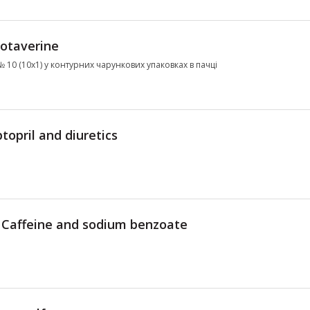
otaverine
 № 10 (10х1) у контурних чарункових упаковках в пачці
topril and diuretics
Caffeine and sodium benzoate