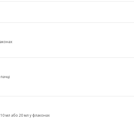
лаконах
 пачці
10 мл або 20 мл у флаконах