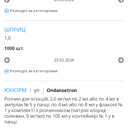
Розподіл за категоріями
ШПРИЦ
1,0
1000 шт.
25.02.2026
Розподіл за категоріями
ЮНОРМ
уп
Ondansetron
Розчин для ін'єкцій, 2,0 мг/мл по 2 мл або по 4 мл в
ампулах № 5 у пачці; по 4 мл або по 8 мл у флаконі №
1 у комплекті з розчинником (натрію хлорид -
солювен, 9 мг/мл) по 100 мл у контейнері № 1 у в
пачці