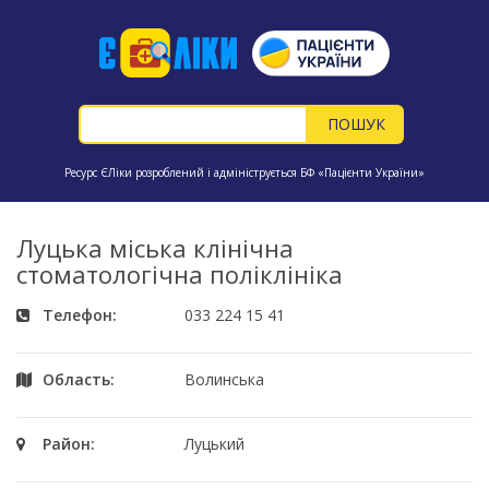
Ресурс ЄЛіки розроблений і адмініструється БФ «Пацієнти України»
Луцька міська клінічна
стоматологічна поліклініка
Телефон:
033 224 15 41
Область:
Волинська
Район:
Луцький