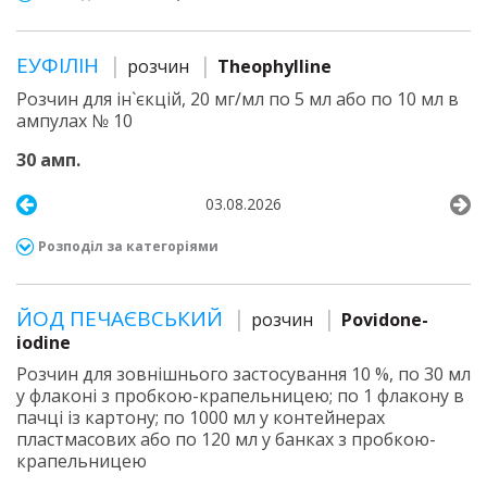
ЕУФІЛІН
розчин
Theophylline
Розчин для ін`єкцій, 20 мг/мл по 5 мл або по 10 мл в
ампулах № 10
30 амп.
03.08.2026
Розподіл за категоріями
ЙОД ПЕЧАЄВСЬКИЙ
розчин
Povidone-
iodine
Розчин для зовнішнього застосування 10 %, по 30 мл
у флаконі з пробкою-крапельницею; по 1 флакону в
пачці із картону; по 1000 мл у контейнерах
пластмасових або по 120 мл у банках з пробкою-
крапельницею