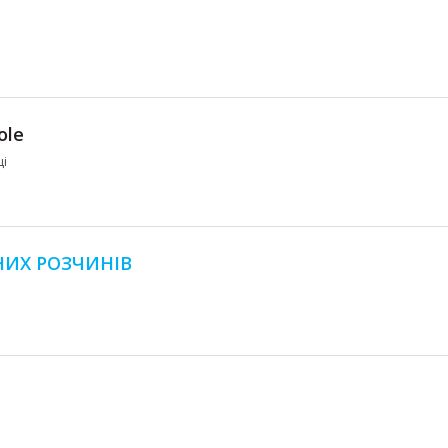
ole
ці
НИХ РОЗЧИНІВ