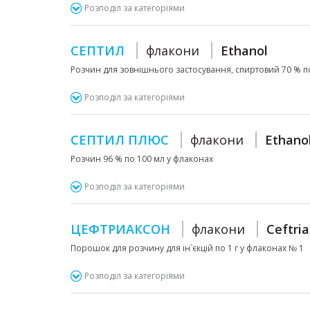
Розподіл за категоріями
СЕПТИЛ
флакони
Ethanol
Розчин для зовнішнього застосування, спиртовий 70 % п
Розподіл за категоріями
СЕПТИЛ ПЛЮС
флакони
Ethano
Розчин 96 % по 100 мл у флаконах
Розподіл за категоріями
ЦЕФТРИАКСОН
флакони
Ceftri
Порошок для розчину для ін`єкцій по 1 г у флаконах № 1
Розподіл за категоріями