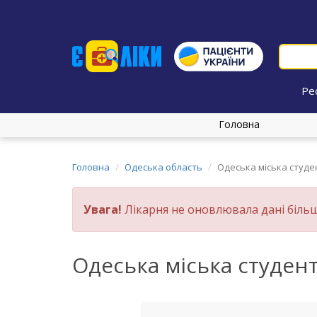
Ре
Головна
Головна
Одеська область
Одеська міська студе
Увага!
Лікарня не оновлювала дані більш
Одеська міська студент