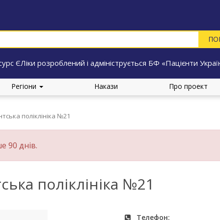
сурс ЄЛіки розроблений і адмініструється БФ «Пацієнти Украї
Регіони
Накази
Про проект
нтська поліклініка №21
е 90 днів.
ська поліклініка №21
Телефон: