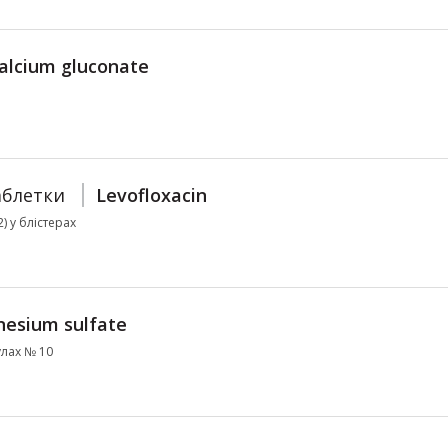
alcium gluconate
аблетки
Levofloxacin
) у блістерах
esium sulfate
улах № 10