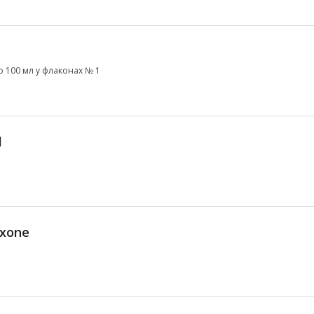
о 100 мл у флаконах № 1
l
axone