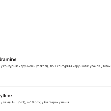
dramine
л у контурній чарунковій упаковці, по 1 контурній чарунковій упаковці в пачц
ylline
 пачці; № 5 (5х1), № 10 (5х2) у блістерах у пачці