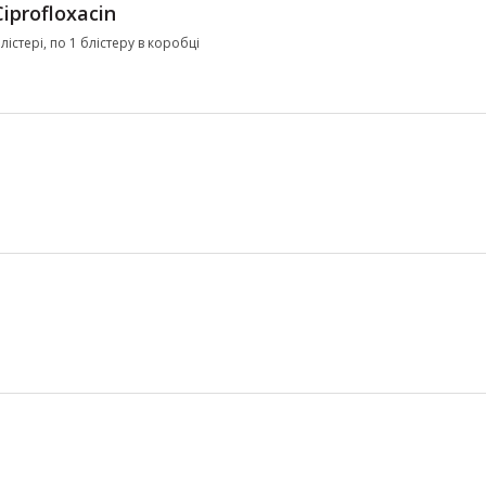
Ciprofloxacin
істері, по 1 блістеру в коробці