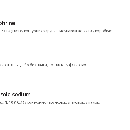
phrine
2), № 10 (10х1) у контурних чарункових упаковках, № 10 у коробках
коні в пачці або без пачки, по 100 мл у флаконах
zole sodium
х, № 10 (10х1) у контурних чарункових упаковках у пачках