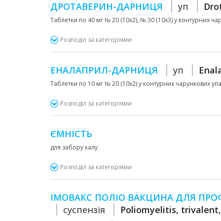
ДРОТАВЕРИН-ДАРНИЦЯ
уп
Dro
Таблетки по 40 мг № 20 (10х2), № 30 (10х3) у контурних ч
Розподіл за категоріями
ЕНАЛАПРИЛ-ДАРНИЦЯ
уп
Enala
Таблетки по 10 мг № 20 (10х2) у контурних чарункових упа
Розподіл за категоріями
ЄМНІСТЬ
для забору калу
Розподіл за категоріями
ІМОВАКС ПОЛІО ВАКЦИНА ДЛЯ ПРО
суспензія
Poliomyelitis, trivalent