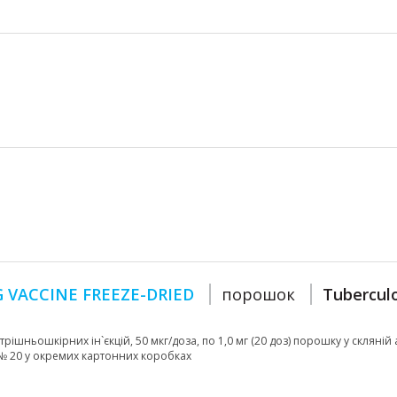
 VACCINE FREEZE-DRIED
порошок
Tuberculo
ішньошкірних ін`єкцій, 50 мкг/доза, по 1,0 мг (20 доз) порошку у скляній 
, № 20 у окремих картонних коробках