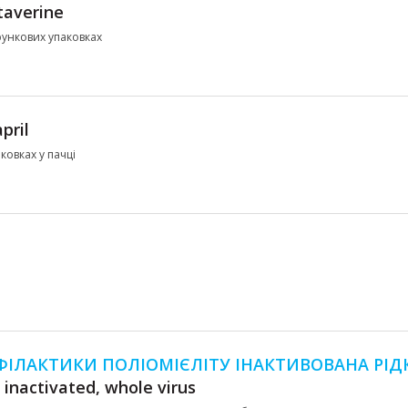
taverine
арункових упаковках
pril
ковках у пачці
ФІЛАКТИКИ ПОЛІОМІЄЛІТУ ІНАКТИВОВАНА РІД
, inactivated, whole virus