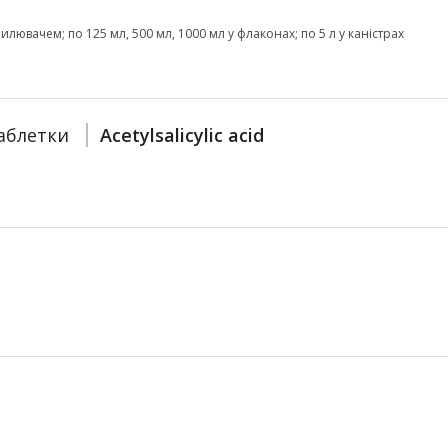
илювачем; по 125 мл, 500 мл, 1000 мл у флаконах; по 5 л у каністрах
аблетки
Acetylsalicylic acid