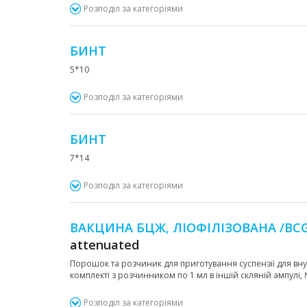
Розподіл за категоріями
БИНТ
5*10
Розподіл за категоріями
БИНТ
7*14
Розподіл за категоріями
ВАКЦИНА БЦЖ, ЛІОФІЛІЗОВАНА /BCG
attenuated
Порошок та розчиник для приготування суспензії для внутр
комплекті з розчинником по 1 мл в іншій скляній ампулі
Розподіл за категоріями