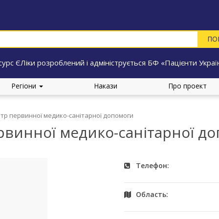
сурс ЄЛіки розроблений і адмініструється БФ «Пацієнти Украї
Регіони
Накази
Про проект
нтр первинної медико-санітарної допомоги
рвинної медико-санітарної д
Телефон:
Область: