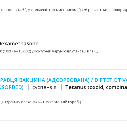
p) у флаконах № 50, у комплекті з розчиннником (0,4 % розчин натрію хлорид
Dexamethasone
10 (10х1), № 10 (5х2) у контурній чарунковій упаковці в пачці
РАВЦЯ ВАКЦИНА (АДСОРБОВАНА) / DIFTET DT V
ADSORBED)
суспензія
Tetanus toxoid, combina
л (10 доз ім) у флаконах № 10 у картонній коробці