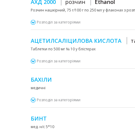
АХД 2000
розчин
Ethanol
Розчин нашкірний, 75 г/100 г по 250 мл у флаконах з розп
Розподіл за категоріями
АЦЕТИЛСАЛІЦИЛОВА КИСЛОТА
т
Таблетки по 500 мг № 10 у блістерах
Розподіл за категоріями
БАХІЛИ
медичні
Розподіл за категоріями
БИНТ
мед. н/с 5*10