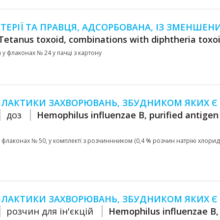
ЕРІЇ ТА ПРАВЦЯ, АДСОРБОВАНА, ІЗ ЗМЕНШЕН
Tetanus toxoid, combinations with diphtheria toxo
мл у флаконах № 24 у пачці з картону
ІЛАКТИКИ ЗАХВОРЮВАНЬ, ЗБУДНИКОМ ЯКИХ Є
доз
Hemophilus influenzae B, purified antigen
p) у флаконах № 50, у комплекті з розчиннником (0,4 % розчин натрію хлорид
ІЛАКТИКИ ЗАХВОРЮВАНЬ, ЗБУДНИКОМ ЯКИХ Є
розчин для ін'єкцій
Hemophilus influenzae B, 