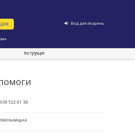
Вхід для лікарень
ни»
Інструкція
опомоги
038 522 61 38
Хмельницька